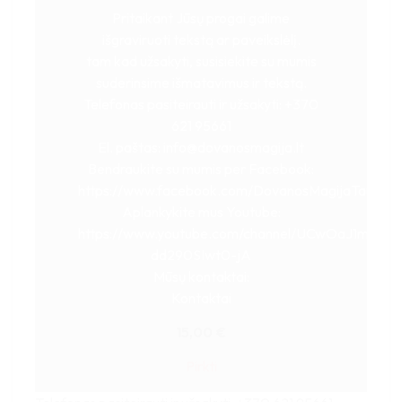
Pritaikant Jūsų progai galime
išgraviruoti tekstą ar paveikslėlį.
tam kad užsakyti, susisiekite su mumis
suderinsime išmatavimus ir tekstą.
Telefonas pasiteirauti ir užsakyti: +370
621 95661
El. paštas:
info@dovanosmagija.lt
Bendraukite su mumis per Facebook:
https://www.facebook.com/DovanosMagijaTau
Aplankykite mus Youtube:
https://www.youtube.com/channel/UCwOaJ1mBr-
dd290SIwt0-jA
Mūsų kontaktai:
Kontaktai
15,00
€
Pirkti