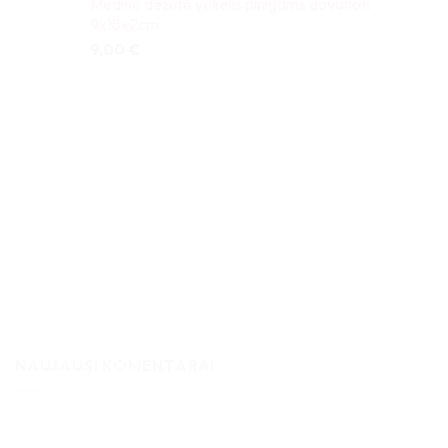
Medinė dėžutė vokelis pinigams dovanoti
9x18x2cm
9,00
€
NAUJAUSI KOMENTARAI