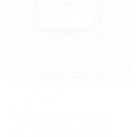
Verslo dovanos Vizitinių kortelių dėžutė 1 ir
atsiradimo evoliucija
Klientas Algirdas naršydams mūsų svetainę
susidomėjo mūsų darbais, bet tinkamos dovanos
nerado. Jis turėjo viziją, kurioje matė vieną iš mūsų
dėžučių – pritaikytą vizitinėms kortelėms. Klientą