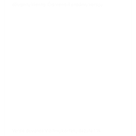
džiugintų klientą. Čia viena iš pradinių versijų:
Verslo dovanos Vizitinių kortelių dėžutė 1 14