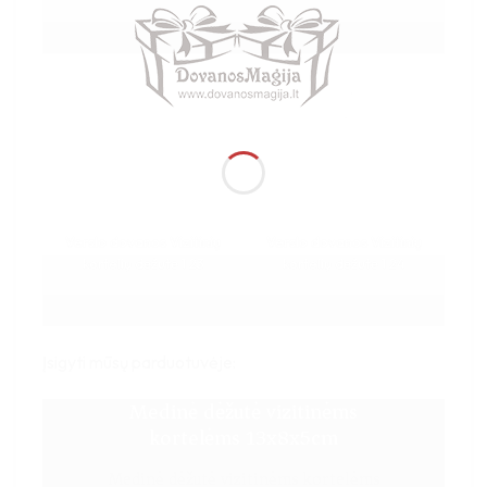
Verslo dovanos Vizitinių
Verslo dovanos Vizitinių
kortelių dėžutė 1 23
kortelių dėžutė 1 24
Įsigyti mūsų parduotuvėje:
Medinė dėžutė vizitinėms
kortelėms 13x8x5cm
Medinė dėžutė vizitinėms kortelėms