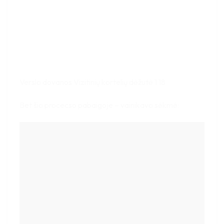
Verslo dovanos Vizitinių kortelių dėžutė 1 18
Bet šio procecso pabaigoje – vainikavo sėkmė: