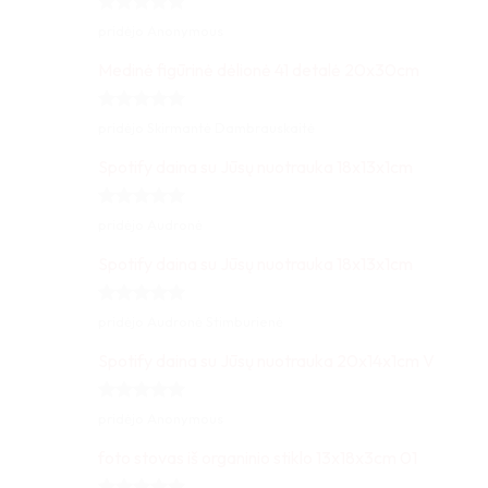
Įvertinimas:
pridėjo Anonymous
5
iš 5
Medinė figūrinė dėlionė 41 detalė 20x30cm
Įvertinimas:
pridėjo Skirmantė Dambrauskaitė
5
iš 5
Spotify daina su Jūsų nuotrauka 18x13x1cm
Įvertinimas:
pridėjo Audronė
5
iš 5
Spotify daina su Jūsų nuotrauka 18x13x1cm
Įvertinimas:
pridėjo Audronė Stimburienė
5
iš 5
Spotify daina su Jūsų nuotrauka 20x14x1cm V
Įvertinimas:
pridėjo Anonymous
5
iš 5
foto stovas iš organinio stiklo 13x18x3cm 01