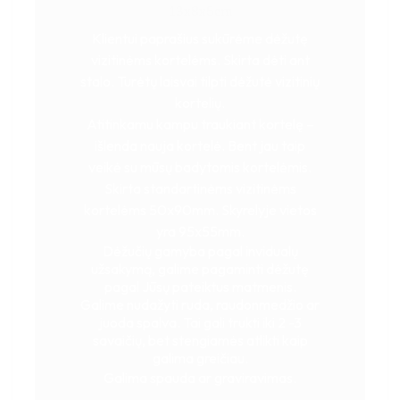
13x8x5cm
Klientui paprašius sukūrėme dėžutę
vizitinėms kortelėms. Skirta dėti ant
stalo. Turėtų laisvai tilpti dėžutė vizitinių
kortelių.
Atitinkamu kampu traukiant kortelę –
išlenda nauja kortelė. Bent jau taip
veikė su mūsų badytomis kortelėmis.
Skirta standartinėms vizitinėms
kortelėms 50x90mm. Skyrelyje vietos
yra 95x55mm.
Dėžučių gamyba pagal invidualų
užsakymą, galime pagaminti dėžutę
pagal Jūsų pateiktus matmenis.
Galime nudažyti ruda, raudonmedžio ar
juoda spalva. Tai gali trukti iki 2 -3
savaičių, bet stengiamės atlikti kaip
galima greičiau.
Galima spauda ar graviravimas.