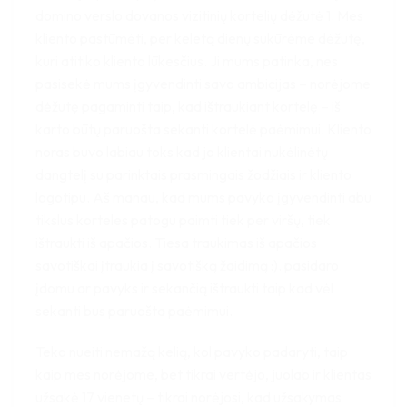
domino verslo dovanos vizitinių kortelių dėžutė 1. Mes
kliento pastūmėti, per keletą dienų sukūrėme dėžutę,
kuri atitiko kliento lūkesčius. Ji mums patinka, nes
pasisekė mums įgyvendinti savo ambicijas – norėjome
dėžutę pagaminti taip, kad ištraukiant kortelę – iš
karto būtų paruošta sekanti kortelė paėmimui. Kliento
noras buvo labiau toks kad jo klientai nukėlinėtų
dangtelį su parinktais prasmingais žodžiais ir kliento
logotipu. Aš manau, kad mums pavyko įgyvendinti abu
tikslus korteles patogu paimti tiek per viršų, tiek
ištraukti iš apačios. Tiesa traukimas iš apačios
savotiškai įtraukia į savotišką žaidimą :). pasidaro
įdomu ar pavyks ir sekančią ištraukti taip kad vėl
sekanti bus paruošta paėmimui.
Teko nueiti nemažą kelią, kol pavyko padaryti, taip
kaip mes norėjome, bet tikrai vertėjo, juolab ir klientas
užsakė 17 vienetų – tikrai norėjosi, kad užsakymas