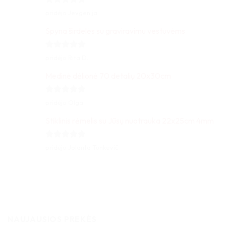
Įvertinimas:
pridėjo Jevgenija
5
iš 5
Spyna širdelės su graviravimu vestuvėms
Įvertinimas:
pridėjo Rita D.
5
iš 5
Medinė dėlionė 70 detalių 20x30cm
Įvertinimas:
pridėjo Olga
5
iš 5
Stiklinis rėmelis su Jūsų nuotrauka 22x25cm 4mm
Įvertinimas:
pridėjo Jolanta Tunkevič
5
iš 5
NAUJAUSIOS PREKĖS