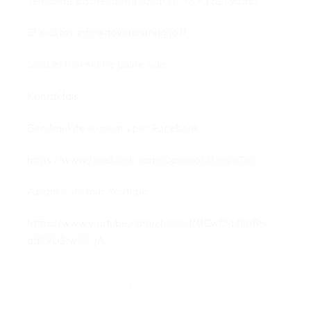
Telefonas pasiteirauti ir užsakyti: +370 621 95661
El. paštas:
info@dovanosmagija.lt
Susisiekti su mumis galite šiais:
Kontaktais
Bendraukite su mumis per Facebook:
https://www.facebook.com/DovanosMagijaTau
Aplankykite mus Youtube:
https://www.youtube.com/channel/UCwOaJ1mBr-
dd290SIwt0-jA