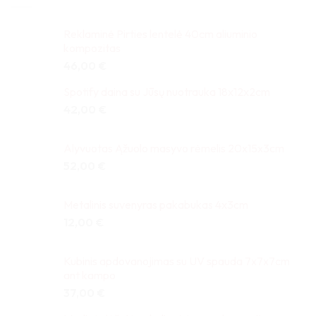
Reklaminė Pirties lentelė 40cm aliuminio
kompozitas
46,00
€
Spotify daina su Jūsų nuotrauka 18x12x2cm
42,00
€
Alyvuotas Ąžuolo masyvo rėmelis 20x15x3cm
52,00
€
Metalinis suvenyras pakabukas 4x3cm
12,00
€
Kubinis apdovanojimas su UV spauda 7x7x7cm
ant kampo
37,00
€