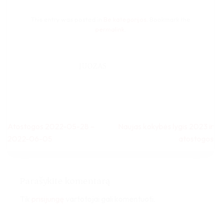
This entry was posted in
Be kategorijos
. Bookmark the
permalink
.
JUOZAS
Atostogos 2022-05-28 –
Naujas kokybės lygis 2023 ir
2022-06-05
atostogos
Parašykite komentarą
Tik
prisijungę
vartotojai gali komentuoti.