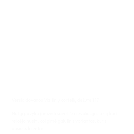
Verslo dovanos Vizitinių kortelių dėžutė 1 17
Netgi pavyko įamžinti savotišką evoliuciją, kelią kurį
reikėjo nueiti, kol gimė galutinis variantas, kuris
pasieks klientą: