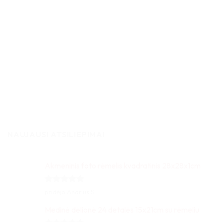
NAUJAUSI ATSILIEPIMAI
Akmeninis foto rėmelis kvadratinis 28x28x1cm
Įvertinimas:
pridėjo Andrius S.
5
iš 5
Medinė dėlionė 24 detalės 15x21cm su rėmeliu