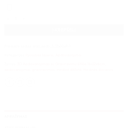
produkto kiekis: 3D Apdovanojimas su Graviravimu Stikle 18x
Į KREPŠELĮ
Produkto kodas:
stikl_apdv_S_13x10x9-1
Kategorijos:
Pjovimas lazeriu
,
Apdovanojimai
Žymos:
3D Apdovanojimas su Graviravimu Stikle 18x12x8cm
,
apdovanojimai
,
graviravimas
,
medinė dėžutė
,
Medinės dovanos
APRAŠYMAS
ATSILIEPIMAI (0)