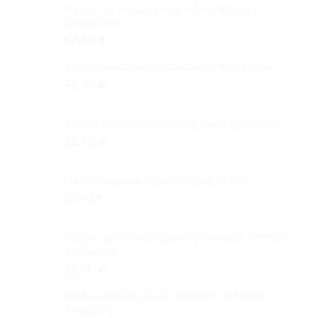
Reklaminė Pirties lentelė 40cm aliuminio
kompozitas
46,00
€
Spotify daina su Jūsų nuotrauka 18x12x2cm
42,00
€
Alyvuotas Ąžuolo masyvo rėmelis 20x15x3cm
52,00
€
Metalinis suvenyras pakabukas 4x3cm
12,00
€
Kubinis apdovanojimas su UV spauda 7x7x7cm
ant kampo
37,00
€
Medinė dėžutė vokelis pinigams dovanoti
9x18x2cm