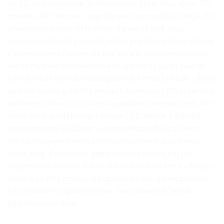
Šis 3D Apdovanojimas su Graviravimu Stikle 18x12x8cm. 3D
modelis, Jūsų tekstas ir logo išgraviruojamas stiklo viduje. 3D
graviravimo lazeriu stiklo viduje išgraviruosime Jūsų
nominacija.Klientui pageidaujant už papildomą kainą, galime
pagaminti medinį pagrindą, prie kurio priklijuojamas stiklinis
kubas.Apdovanojimas komplektuojamas su juoda dėžute,
kurioje viduje yra indeklas pagal stiklo formą.Taip pat stiklinis
apdovanojimas gali būti komplektuojamas su LED akcentinio
apšvietimo stovu, kuris suteiks papildomo žavesio, ir leis Jūsų
nominacijai spindėti netgi tamsoje.
LED Stovas Stikliniam
Apdovanojimui 10x10cm • DovanosMagija.lt
Pagal kliento
individualų pageidavimą išgraviruotas kliento logotipas ir
nominacija . Papildomai, pagal išskirtinį dizainą gali būti
pagaminta individuali dėžutė, kuri sukurs išskirtinę ir užbaigtą
dovaną.Esant poreikiui, už papildomą kainą galime pasiūlyti ir
kitų išmatavimų apdovanojimą. Tam susisiekite žemiau
pateiktais kontaktais