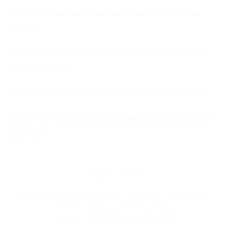
Anonymous
apie
Medinė dėlionė 24 detalės 15x21cm su
rėmeliu
Skirmantė Dambrauskaitė
apie
Medinė figūrinė dėlionė 41
detalė 20x30cm
Audronė
apie
Spotify daina su Jūsų nuotrauka 18x13x1cm
Audronė Stimburienė
apie
Spotify daina su Jūsų nuotrauka
18x13x1cm
Bank
Paysera
Transfer
PARDUOTUVĖ
NAUJIENOS
APIE
KONTAKTAI
PASLAUGOS
GALERIJA
VIDEO
ISTORIJOS
PIRKĖJUI
Copyright 2026 ©
DovanosMagija.lt