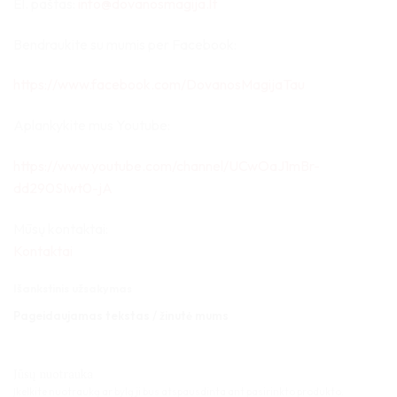
El. paštas:
info@dovanosmagija.lt
Bendraukite su mumis per Facebook:
https://www.facebook.com/DovanosMagijaTau
Aplankykite mus Youtube:
https://www.youtube.com/channel/UCwOaJ1mBr-
dd290SIwt0-jA
Mūsų kontaktai:
Kontaktai
Išankstinis užsakymas
Pageidaujamas tekstas / žinutė mums
Jūsų nuotrauka
Įkelkite nuotrauką ar bylą ji bus atspausdinta ant pasirinkto produkto.