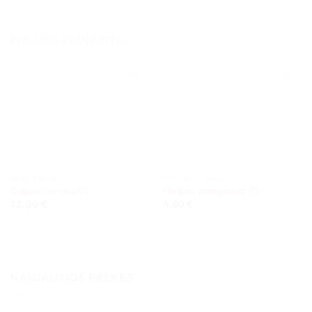
PANAŠŪS PRODUKTAI
GRAVIRAVIMAS
PJOVIMAS LAZERIU
Dėlionė Lietuva 01
Medinis smeigtukas 01
32,00
€
4,80
€
NAUJAUSIOS PREKĖS