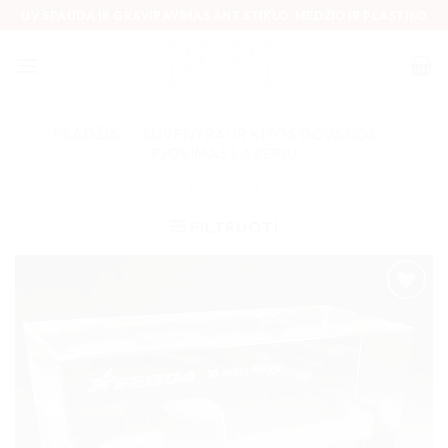
Skip
UV SPAUDA IR GRAVIRAVIMAS ANT STIKLO, MEDŽIO IR PLASTIKO
to
content
PRADŽIA
/
SUVENYRAI IR KITOS DOVANOS
/
PJOVIMAS LAZERIU
FILTRUOTI