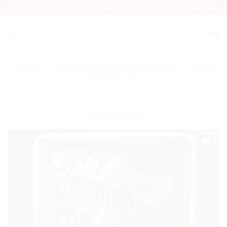
Skip
UV SPAUDA IR GRAVIRAVIMAS ANT STIKLO, MEDŽIO IR PLASTIKO
to
content
PRADŽIA
/
SUVENYRAI IR KITOS DOVANOS
/
TAURĖS
IR BUTELIAI
FILTRUOTI