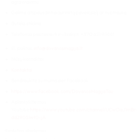
agraviravimu
Galime atspausdinti pasirinktą paveikslėlį ar nuotrauką
Butelis stiklinis
Telefonas pasiteirauti ir užsakyti: +370 621 95661
El. paštas:
info@dovanosmagija.lt
Mūsų kontaktai:
Kontaktai
Bendraukite su mumis per Facebook:
https://www.facebook.com/DovanosMagijaTau
Aplankykite mus
Youtube:
https://www.youtube.com/channel/UCwOaJ1mBr-
dd290SIwt0-jA
Išankstinis užsakymas