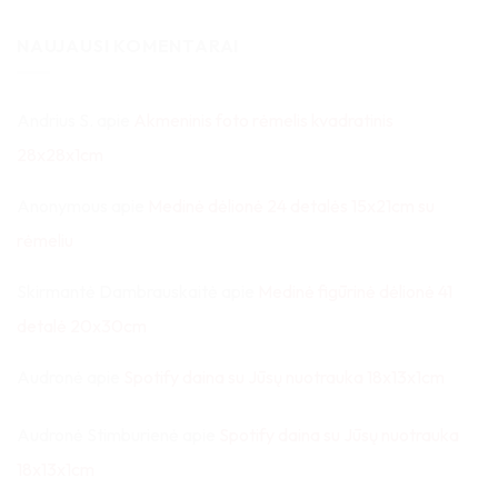
NAUJAUSI KOMENTARAI
Andrius S.
apie
Akmeninis foto rėmelis kvadratinis
28x28x1cm
Anonymous
apie
Medinė dėlionė 24 detalės 15x21cm su
rėmeliu
Skirmantė Dambrauskaitė
apie
Medinė figūrinė dėlionė 41
detalė 20x30cm
Audronė
apie
Spotify daina su Jūsų nuotrauka 18x13x1cm
Audronė Stimburienė
apie
Spotify daina su Jūsų nuotrauka
18x13x1cm