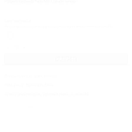
Pageidaujamas tekstas / žinutė mums
Jūsų nuotrauka
Įkelkite nuotrauką ar bylą ji bus atspausdinta ant pasirinkto produkto.
produkto kiekis: Butelis ir stikliukas su graviravimu ir dėžute
Į KREPŠELĮ
Produkto kodas:
grav_butel-1
Kategorija:
Taurės ir buteliai
Žymos:
graviravimas
,
stiklinis butelis
,
uv spauda