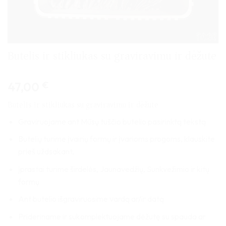
Butelis ir stikliukas su graviravimu ir dėžute
47,00
€
Butelis ir stikliukas su graviravimu ir dėžute
Graviruojame ant Mūsų tuščio butelio pasirinktą tekstą
Butelių turime įvairių formų ir įvarioms progoms, klauskite
prieš uždsakant,
įprastai turime širdelės, Jaunavedžių, Sunkvežimio ir kitų
formų
Ant butelio išgraviruosime vardą ar/ir datą
Prideriname ir sukomplektuojame dėžutę su spauda ar