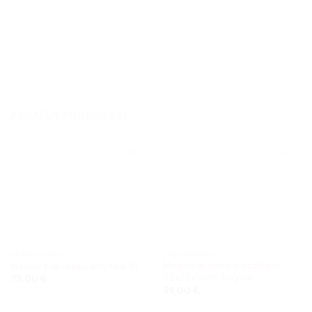
PANAŠŪS PRODUKTAI
GRAVIRAVIMAS
GRAVIRAVIMAS
Medinė dėžutė pavyzdžiams
Medinė papuošalų skrynelė 01
52x20x10cm 5skyriai
75,00
€
39,00
€