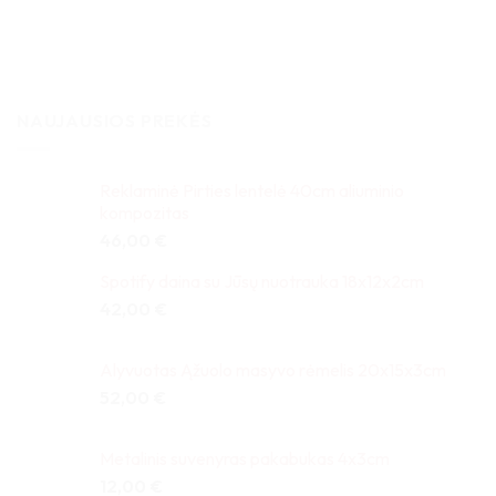
NAUJAUSIOS PREKĖS
Reklaminė Pirties lentelė 40cm aliuminio
kompozitas
46,00
€
Spotify daina su Jūsų nuotrauka 18x12x2cm
42,00
€
Alyvuotas Ąžuolo masyvo rėmelis 20x15x3cm
52,00
€
Metalinis suvenyras pakabukas 4x3cm
12,00
€