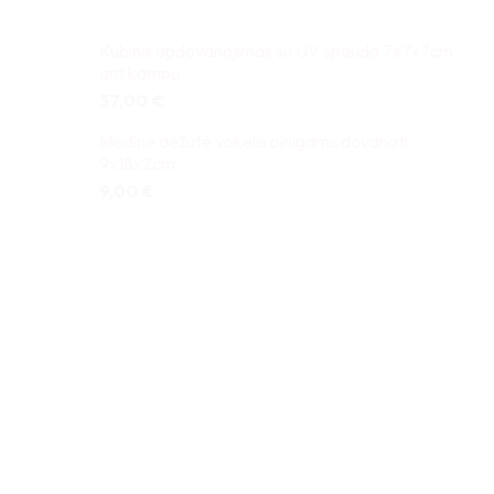
Kubinis apdovanojimas su UV spauda 7x7x7cm
ant kampo
37,00
€
Medinė dėžutė vokelis pinigams dovanoti
9x18x2cm
9,00
€