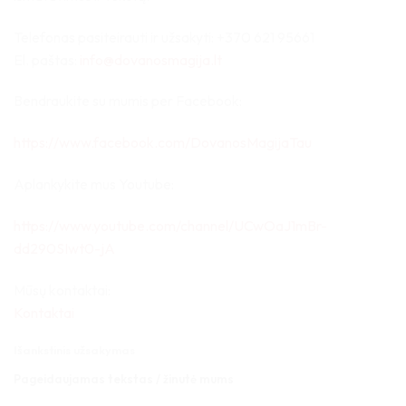
Telefonas pasiteirauti ir užsakyti: +370 621 95661
El. paštas:
info@dovanosmagija.lt
Bendraukite su mumis per Facebook:
https://www.facebook.com/DovanosMagijaTau
Aplankykite mus Youtube:
https://www.youtube.com/channel/UCwOaJ1mBr-
dd290SIwt0-jA
Mūsų kontaktai:
Kontaktai
Išankstinis užsakymas
Pageidaujamas tekstas / žinutė mums