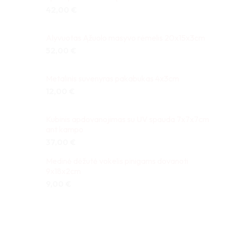
42,00
€
Alyvuotas Ąžuolo masyvo rėmelis 20x15x3cm
52,00
€
Metalinis suvenyras pakabukas 4x3cm
12,00
€
Kubinis apdovanojimas su UV spauda 7x7x7cm
ant kampo
37,00
€
Medinė dėžutė vokelis pinigams dovanoti
9x18x2cm
9,00
€