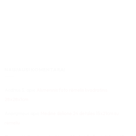
NAUJAUSI KOMENTARAI
Andrius S.
apie
Akmeninis foto rėmelis kvadratinis
28x28x1cm
Anonymous
apie
Medinė dėlionė 24 detalės 15x21cm su
rėmeliu