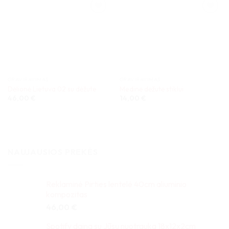
GRAVIRAVIMAS
GRAVIRAVIMAS
Dėlionė Lietuva 02 su dėžute
Medinė dėžutė stiklui
46,00
€
14,00
€
NAUJAUSIOS PREKĖS
Reklaminė Pirties lentelė 40cm aliuminio
kompozitas
46,00
€
Spotify daina su Jūsų nuotrauka 18x12x2cm