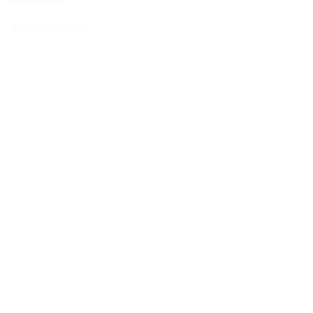
APRAŠYMAS
ATSILIEPIMAI (0)