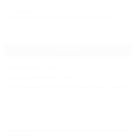
Jūsų nuotrauka
Įkelkite nuotrauką ar bylą ji bus atspausdinta ant pasirinkto produkto.
produkto kiekis: Medinė taupyklė vardo raidė 15x36x4cm
Į KREPŠELĮ
Produkto kodas:
taup_raid_m
Kategorijos:
Pjovimas lazeriu
,
Taupyklės
Žymos:
graviravimas
,
medinė dėžutė
,
Medinės dovanos
,
uv spauda