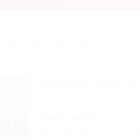
Parduotuvė
Kontaktai
Naujieno
GALERIJA
VIDEO
ISTORIJOS
PIRKĖJUI
Dekoratyvinis užrašas 1 30
100cm
Price
13,00
€
–
40,00
€
range:
Dekoraciją galime išpjauti iš fanieros. Ji puikia
13,00 €
interjerą, sieną, stalą ar kitur.
through