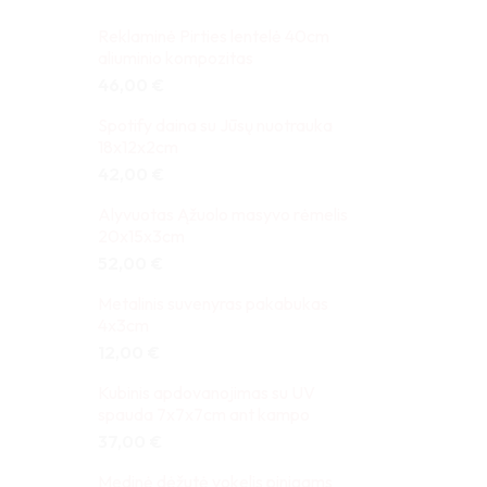
Reklaminė Pirties lentelė 40cm
aliuminio kompozitas
46,00
€
Spotify daina su Jūsų nuotrauka
18x12x2cm
42,00
€
Alyvuotas Ąžuolo masyvo rėmelis
20x15x3cm
52,00
€
Metalinis suvenyras pakabukas
4x3cm
12,00
€
Kubinis apdovanojimas su UV
spauda 7x7x7cm ant kampo
37,00
€
Medinė dėžutė vokelis pinigams