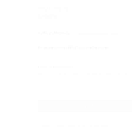
Mūsų kontaktai:
Kontaktai
Dydis ir dažymas
Pageidaujamas tekstas / žinutė mums
Jūsų nuotrauka
Įkelkite nuotrauką ar bylą ji bus atspausdinta ant pasirinkto
produkto kiekis: Dekoratyvinis užrašas 1 30-1
Į KREPŠELĮ
Produkto kodas:
dekoracija_katinas_sedi_1-3