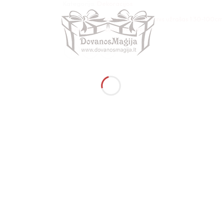
Kategorija:
Dekoracijos
Žymos:
dekoracijos
,
Dekoratyvinis užrašas 1 30-100c
graviravimas
,
pjovimas lazeriu