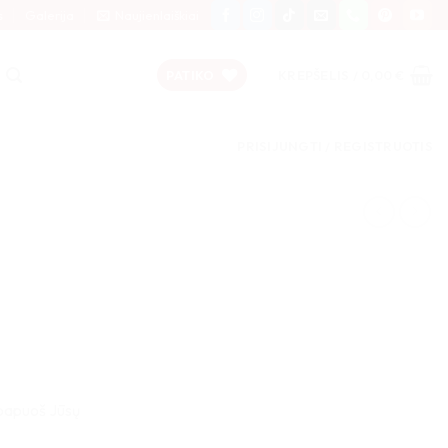
s
Galerija
Naujienlaiškiai
PATIKO
KREPŠELIS /
0,00
€
PRISIJUNGTI / REGISTRUOTIS
-
i papuoš Jūsų