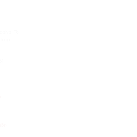
palva. Tai
i kaip
61
u
mBr-