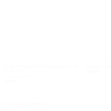
PJOVIMAS LAZERIU
GRAVIRAVIMAS
Medinė medalių kabykla apdovanojimų lentyna
Medinė dėžutė
50x28x15cm
12,00
€
Įvertinimas:
5
iš 5
27,00
€
NAUJAUSIOS PREKĖS