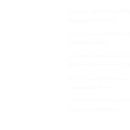
Andrius S.
apie
Akmeninis foto
kvadratinis 28x28x1cm
Anonymous
apie
Medinė dėlio
15x21cm su rėmeliu
Skirmantė Dambrauskaitė
api
figūrinė dėlionė 41 detalė 20
Audronė
apie
Spotify daina su
nuotrauka 18x13x1cm
Audronė Stimburienė
apie
Spo
Jūsų nuotrauka 18x13x1cm