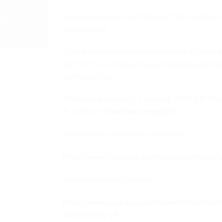
40,00 €
Galime pagaminti nuo 30cm iki 100cm (didysis
išmatavimas).
Galime nudažyti ruda, raudonmedžio ar juoda s
gali trukti iki 2 -3 savaičių, bet stengiamės atlikt
galima greičiau.
Telefonas pasiteirauti ir užsakyti: +370 621 956
El. paštas:
info@dovanosmagija.lt
Bendraukite su mumis per Facebook:
https://www.facebook.com/DovanosMagijaTa
Aplankykite mus Youtube:
https://www.youtube.com/channel/UCwOaJ1
dd290SIwt0-jA