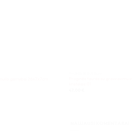
TAURĖS IR BUTELIAI
Proginės taurės su graviravimu i
 muilo gamybai 26x7x7cm
kristalais 01
47,00
€
NAUJAUSI KOMENTARAI