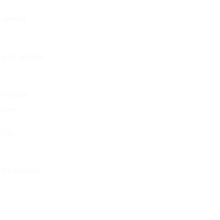
 rėmelis
nė 24 detalės
e
Medinė
x30cm
 Jūsų
tify daina su