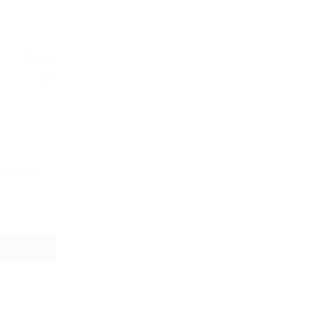
IŠVALYTI
 produkto.
00cm