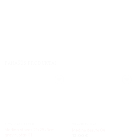
PANAŠŪS PRODUKTAI
PJOVIMAS LAZERIU
GRAVIRAVIMAS
Medinis stovas 21x25x5cm
Medinė dėžutė 04
graviruotas 01
12,00
€