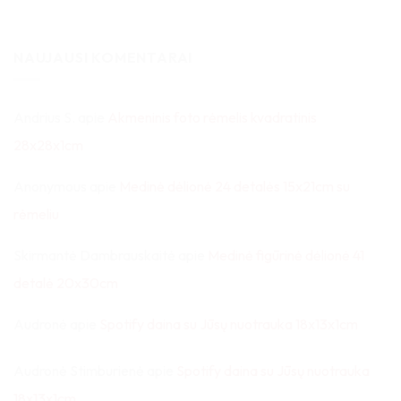
NAUJAUSI KOMENTARAI
Andrius S.
apie
Akmeninis foto rėmelis kvadratinis
28x28x1cm
Anonymous
apie
Medinė dėlionė 24 detalės 15x21cm su
rėmeliu
Skirmantė Dambrauskaitė
apie
Medinė figūrinė dėlionė 41
detalė 20x30cm
Audronė
apie
Spotify daina su Jūsų nuotrauka 18x13x1cm
Audronė Stimburienė
apie
Spotify daina su Jūsų nuotrauka
18x13x1cm