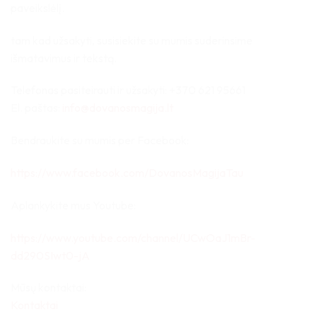
paveikslėlį.
tam kad užsakyti, susisiekite su mumis suderinsime
išmatavimus ir tekstą.
Telefonas pasiteirauti ir užsakyti: +370 621 95661
El. paštas:
info@dovanosmagija.lt
Bendraukite su mumis per Facebook:
https://www.facebook.com/DovanosMagijaTau
Aplankykite mus Youtube:
https://www.youtube.com/channel/UCwOaJ1mBr-
dd290SIwt0-jA
Mūsų kontaktai:
Kontaktai