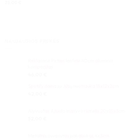
23,00
€
NAUJAUSIOS PREKĖS
Reklaminė Pirties lentelė 40cm aliuminio
kompozitas
46,00
€
Spotify daina su Jūsų nuotrauka 18x12x2cm
42,00
€
Alyvuotas Ąžuolo masyvo rėmelis 20x15x3cm
52,00
€
Metalinis suvenyras pakabukas 4x3cm