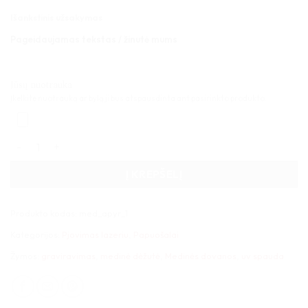
Išankstinis užsakymas
Pageidaujamas tekstas / žinutė mums
Jūsų nuotrauka
Įkelkite nuotrauką ar bylą ji bus atspausdinta ant pasirinkto produkto.
produkto kiekis: Medinė apyrankė ant riešo
Į KREPŠELĮ
Produkto kodas:
med_apyr_1
Kategorijos:
Pjovimas lazeriu
,
Papuošalai
Žymos:
graviravimas
,
medinė dėžutė
,
Medinės dovanos
,
uv spauda