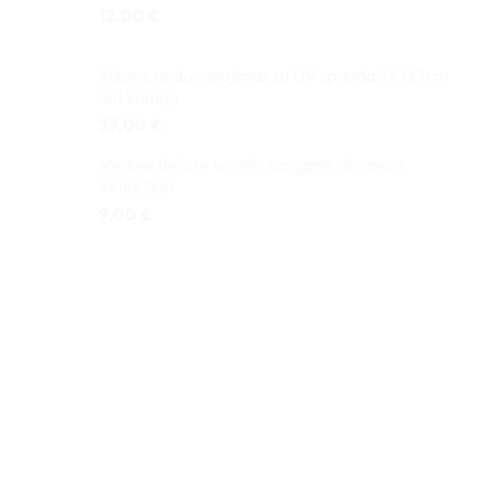
12,00
€
Kubinis apdovanojimas su UV spauda 7x7x7cm
ant kampo
37,00
€
Medinė dėžutė vokelis pinigams dovanoti
9x18x2cm
9,00
€