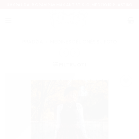
Skip
UV SPAUDA IR GRAVIRAVIMAS ANT STIKLO, MEDŽIO IR PLASTIKO
to
content
PRADŽIA
/
MEDINĖS DĖLIONĖS SU FOTO
FILTRUOTI