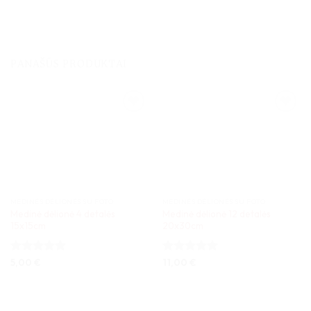
PANAŠŪS PRODUKTAI
MEDINĖS DĖLIONĖS SU FOTO
MEDINĖS DĖLIONĖS SU FOTO
Medinė dėlionė 4 detalės
Medinė dėlionė 12 detalės
15x15cm
20x30cm
Įvertinimas:
5,00
€
Įvertinimas:
11,00
€
5
iš 5
5
iš 5