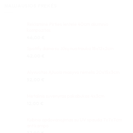
NAUJAUSIOS PREKĖS
Reklaminė Pirties lentelė 40cm aliuminio
kompozitas
46,00
€
Spotify daina su Jūsų nuotrauka 18x12x2cm
42,00
€
Alyvuotas Ąžuolo masyvo rėmelis 20x15x3cm
52,00
€
Metalinis suvenyras pakabukas 4x3cm
12,00
€
Kubinis apdovanojimas su UV spauda 7x7x7cm
ant kampo