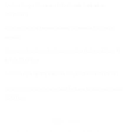
Andrius S.
apie
Akmeninis foto rėmelis kvadratinis
28x28x1cm
Anonymous
apie
Medinė dėlionė 24 detalės 15x21cm su
rėmeliu
Skirmantė Dambrauskaitė
apie
Medinė figūrinė dėlionė 41
detalė 20x30cm
Audronė
apie
Spotify daina su Jūsų nuotrauka 18x13x1cm
Audronė Stimburienė
apie
Spotify daina su Jūsų nuotrauka
18x13x1cm
Bank
Paysera
Transfer