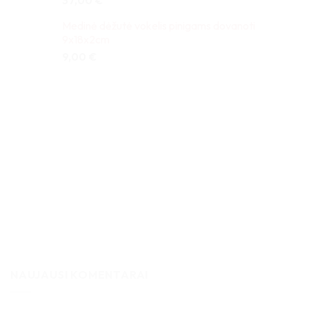
37,00
€
Medinė dėžutė vokelis pinigams dovanoti
9x18x2cm
9,00
€
NAUJAUSI KOMENTARAI