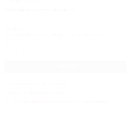
Išankstinis užsakymas
Pageidaujamas tekstas / žinutė mums
Jūsų nuotrauka
Įkelkite nuotrauką ar bylą ji bus atspausdinta ant pasirinkto produkto.
produkto kiekis: Medinė dėlionė 208 detalės 60x40cm
Į KREPŠELĮ
Produkto kodas:
MD_ 80_40x30cm-1
Kategorija:
Medinės Dėlionės su Foto
Žymos:
Medinė dėlionė 208 detalės 60x40cm
,
mega dėlionė