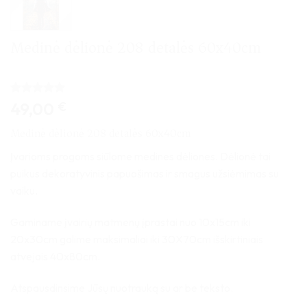
Medinė dėlionė 208 detalės 60x40cm
Įvertinimas:
1
49,00
€
5
iš 5
(viso
Medinė dėlionė 208 detalės 60x40cm
įvertinimų:
)
Įvarioms progoms siūlome medines dėliones. Dėlionė tai
puikus dekoratyvinis papuošimas ir smagus užsiėmimas su
vaiku.
Gaminame įvairių matmenų įprastai nuo 10x15cm iki
20x30cm galime maksimaliai iki 30X70cm išskirtiniais
atvejais 40x80cm.
Atspausdinsime Jūsų nuotrauką su ar be teksto.