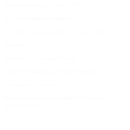
Telefonas pasiteirauti ir užsakyti: +370 621 95661
El. paštas:
info@dovanosmagija.lt
Su rėmeliu ir stoveliu.Susisiekti su mumis galite šiais:
Kontaktais
Bendraukite su mumis per Facebook:
https://www.facebook.com/DovanosMagijaTau
Aplankykite mus Youtube:
https://www.youtube.com/channel/UCwOaJ1mBr-
dd290SIwt0-jA