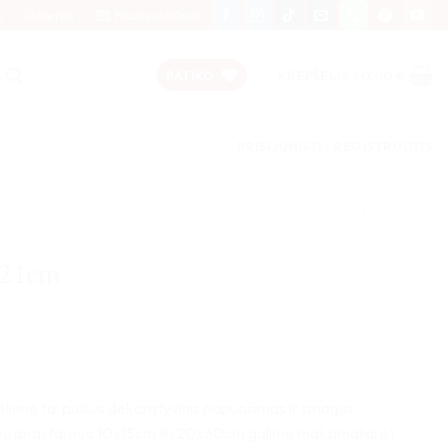
s
Galerija
Naujienlaiškiai
PATIKO
KREPŠELIS /
0,00
€
PRISIJUNGTI / REGISTRUOTIS
x21cm
lionė tai puikus dekoratyvinis papuošimas ir smagus
 įprastai nuo 10x15cm iki 20x30cm galime maksimaliai iki