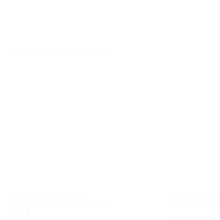
PANAŠŪS PRODUKTAI
MEDINĖS DĖLIONĖS SU FOTO
MEDINĖS DĖLION
Medinė dėlionė 6 detalės 15x21cm
Medinė dėlionė
6,00
€