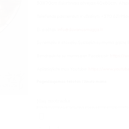
30X70cm išskirtiniais atvejais 40x80cm. Atspa
Telefonas pasiteirauti ir užsakyti: +370 621 956
El. paštas:
info@dovanosmagija.lt
Su rėmeliu ir stoveliu.Susisiekti su mumis galite š
Bendraukite su mumis per Facebook:
https://
Aplankykite mus Youtube:
https://www.youtu
Pageidaujamas tekstas / žinutė mums
Jūsų nuotrauka
Įkelkite nuotrauką ar bylą ji bus atspausdinta ant pasirinkto
produkto kiekis: Medinė dėlionė Širdelė 21x21