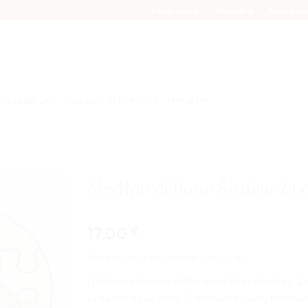
Parduotuvė
Kontaktai
Naujieno
GALERIJA
VIDEO
ISTORIJOS
PIRKĖJUI
Medinė dėlionė Širdelė 21
17,00
€
Medinė dėlionė Širdelė 21x21cm
Įvarioms progoms siūlome medines dėliones. Dė
užsiėmimas su vaiku. Gaminame įvairių matmenų