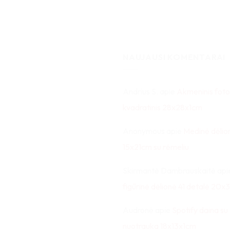
NAUJAUSI KOMENTARAI
Andrius S.
apie
Akmeninis foto
kvadratinis 28x28x1cm
Anonymous
apie
Medinė dėlio
15x21cm su rėmeliu
Skirmantė Dambrauskaitė
api
figūrinė dėlionė 41 detalė 20
Audronė
apie
Spotify daina su
nuotrauka 18x13x1cm