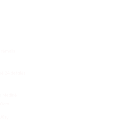
 rėmelis
nė 24 detalės
e
Medinė
x30cm
 Jūsų