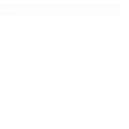
Į KREPŠELĮ
m