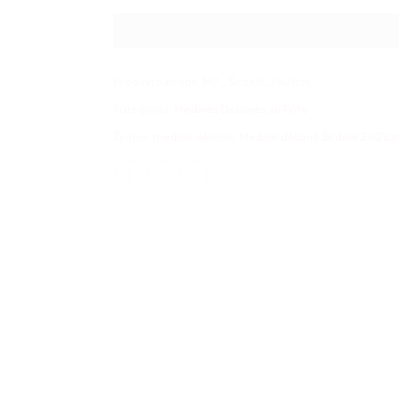
Produkto kodas:
MD_ Širdelė_21x21cm
Kategorija:
Medinės Dėlionės su Foto
Žymos:
medinė dėlionė
,
Medinė dėlionė Širdelė 21x21c