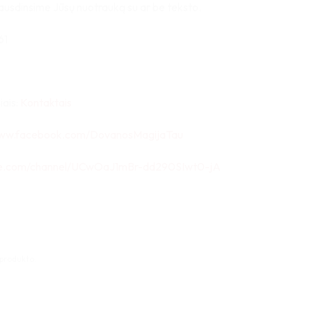
usdinsime Jūsų nuotrauką su ar be teksto.
61
iais:
Kontaktais
www.facebook.com/DovanosMagijaTau
be.com/channel/UCwOaJ1mBr-dd290SIwt0-jA
 produkto.
cm