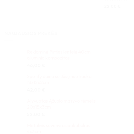
Įvertinimas:
22,00
€
5
iš 5
NAUJAUSIOS PREKĖS
Reklaminė Pirties lentelė 40cm
aliuminio kompozitas
46,00
€
Spotify daina su Jūsų nuotrauka
18x12x2cm
42,00
€
Alyvuotas Ąžuolo masyvo rėmelis
20x15x3cm
52,00
€
Metalinis suvenyras pakabukas
4x3cm