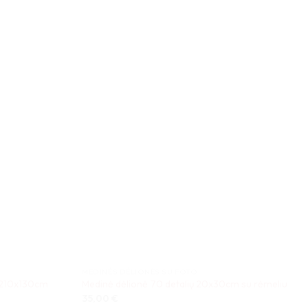
MEDINĖS DĖLIONĖS SU FOTO
 210x130cm
Medinė dėlionė 70 detalių 20x30cm su rėmeliu
35,00
€