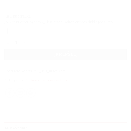
Jūsų nuotrauka
Įkelkite nuotrauką ar bylą ji bus atspausdinta ant pasirinkto produkto.
produkto kiekis: Medinė dėlionė 80 detalių 40x30cm
Į KREPŠELĮ
Produkto kodas:
MD_ 80_40x30cm
Kategorija:
Medinės Dėlionės su Foto
APRAŠYMAS