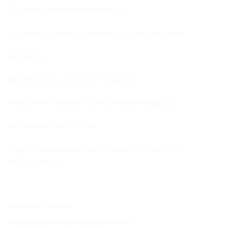
El. paštas:
info@dovanosmagija.lt
Su rėmeliu ir stoveliu.Susisiekti su mumis galite šiais:
Kontaktais
Bendraukite su mumis per Facebook:
https://www.facebook.com/DovanosMagijaTau
Aplankykite mus Youtube:
https://www.youtube.com/channel/UCwOaJ1mBr-
dd290SIwt0-jA
Išankstinis užsakymas
Pageidaujamas tekstas / žinutė mums