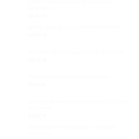
Reklaminė Pirties lentelė 40cm aliuminio
kompozitas
46,00
€
Spotify daina su Jūsų nuotrauka 18x12x2cm
42,00
€
Alyvuotas Ąžuolo masyvo rėmelis 20x15x3cm
52,00
€
Metalinis suvenyras pakabukas 4x3cm
12,00
€
Kubinis apdovanojimas su UV spauda 7x7x7cm
ant kampo
37,00
€
Medinė dėžutė vokelis pinigams dovanoti
9x18x2cm