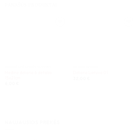
PANAŠŪS PRODUKTAI
MEDINĖS DĖLIONĖS SU FOTO
GRAVIRAVIMAS
Medinė dėlionė 6 detalės
Dėlionė Lietuva 01
15x21cm
32,00
€
6,00
€
NAUJAUSIOS PREKĖS