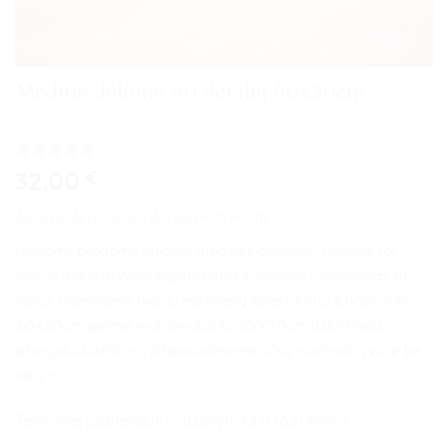
Medinė dėlionė 80 detalių 40x30cm
Įvertinimas:
1
32,00
€
5
iš 5
(viso
Medinė dėlionė 80 detalių 40x30cm
įvertinimų:
)
Įvarioms progoms siūlome medines dėliones. Dėlionė tai
puikus dekoratyvinis papuošimas ir smagus užsiėmimas su
vaiku. Gaminame įvairių matmenų įprastai nuo 10x15cm iki
20x30cm galime maksimaliai iki 30X70cm išskirtiniais
atvejais 40x80cm. Atspausdinsime Jūsų nuotrauką su ar be
teksto.
Telefonas pasiteirauti ir užsakyti: +370 621 95661