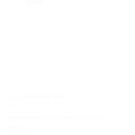
9,00
€
NAUJAUSI KOMENTARAI
Andrius S.
apie
Akmeninis foto rėmelis kvadratinis
28x28x1cm