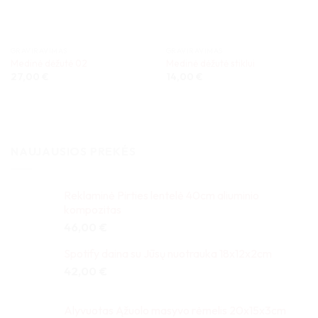
GRAVIRAVIMAS
GRAVIRAVIMAS
Medinė dėžutė 02
Medinė dėžutė stiklui
27,00
€
14,00
€
NAUJAUSIOS PREKĖS
Reklaminė Pirties lentelė 40cm aliuminio
kompozitas
46,00
€
Spotify daina su Jūsų nuotrauka 18x12x2cm
42,00
€
Alyvuotas Ąžuolo masyvo rėmelis 20x15x3cm