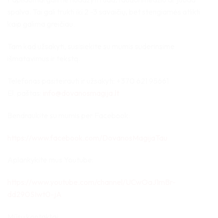
spalva. Tai gali trukti iki 2 -3 savaičių, bet stengiamės atlikti
kaip galima greičiau.
Tam kad užsakyti, susisiekite su mumis suderinsime
išmatavimus ir tekstą.
Telefonas pasiteirauti ir užsakyti: +370 621 95661
El. paštas:
info@dovanosmagija.lt
Bendraukite su mumis per Facebook:
https://www.facebook.com/DovanosMagijaTau
Aplankykite mus Youtube:
https://www.youtube.com/channel/UCwOaJ1mBr-
dd290SIwt0-jA
Mūsų kontaktai: