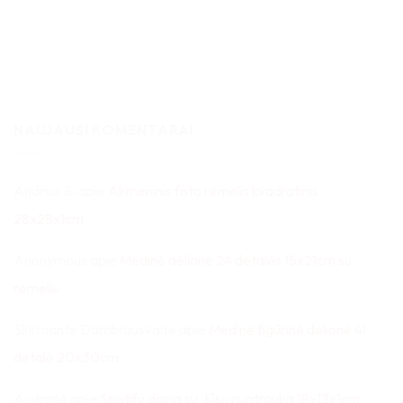
NAUJAUSI KOMENTARAI
Andrius S.
apie
Akmeninis foto rėmelis kvadratinis
28x28x1cm
Anonymous
apie
Medinė dėlionė 24 detalės 15x21cm su
rėmeliu
Skirmantė Dambrauskaitė
apie
Medinė figūrinė dėlionė 41
detalė 20x30cm
Audronė
apie
Spotify daina su Jūsų nuotrauka 18x13x1cm