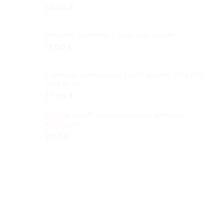
52,00
€
Metalinis suvenyras pakabukas 4x3cm
12,00
€
Kubinis apdovanojimas su UV spauda 7x7x7cm
ant kampo
37,00
€
Medinė dėžutė vokelis pinigams dovanoti
9x18x2cm
9,00
€