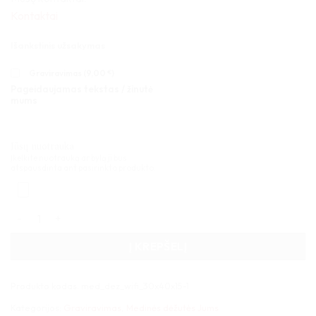
Kontaktai
Išankstinis užsakymas
Graviravimas (
9,00
€
)
Pageidaujamas tekstas / žinutė
mums
Jūsų nuotrauka
Įkelkite nuotrauką ar bylą ji bus
atspausdinta ant pasirinkto produkto.
produkto kiekis: Medinė dėžutė kosmetikai 34x17x15 skyreliai
Į KREPŠELĮ
Produkto kodas:
med_dez_wifi_30x40x15-1
Kategorijos:
Graviravimas
,
Medinės dėžutės Jums