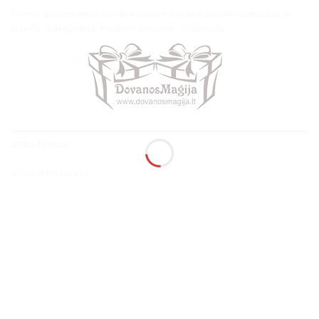
Žymos:
graviravimas
,
medinė dėžutė
,
Medinė dėžutė nuotraukai su
indeklu uždengiama
,
Medinės dovanos
,
uv spauda
APRAŠYMAS
ATSILIEPIMAI (0)