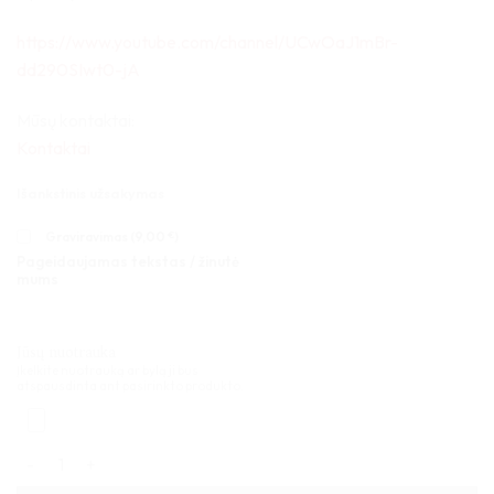
https://www.youtube.com/channel/UCwOaJ1mBr-
dd290SIwt0-jA
Mūsų kontaktai:
Kontaktai
Išankstinis užsakymas
Graviravimas (
9,00
€
)
Pageidaujamas tekstas / žinutė
mums
Jūsų nuotrauka
Įkelkite nuotrauką ar bylą ji bus
atspausdinta ant pasirinkto produkto.
produkto kiekis: Medinė dėžutė knyga dėlionei 20x20x6cm