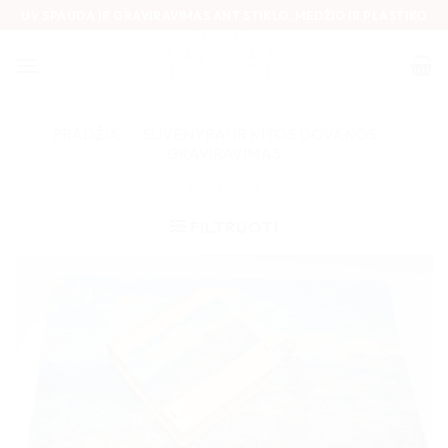
Skip
UV SPAUDA IR GRAVIRAVIMAS ANT STIKLO, MEDŽIO IR PLASTIKO
to
content
PRADŽIA
/
SUVENYRAI IR KITOS DOVANOS
/
GRAVIRAVIMAS
FILTRUOTI