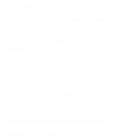
dėžutę pagal Jūsų pateiktus matmenis.
Galime nudažyti ruda, raudonmedžio ar juoda spalva. Tai gali
trukti iki 2 -3 savaičių, bet stengiamės atlikti kaip galima
greičiau.
Pritaikant Jūsų progai galime išgraviruoti tekstą ar
paveikslėlį.
tam kad užsakyti, susisiekite su mumis suderinsime
išmatavimus ir tekstą.
Telefonas pasiteirauti ir užsakyti: +370 621 95661
El. paštas:
info@dovanosmagija.lt
Bendraukite su mumis per Facebook:
https://www.facebook.com/DovanosMagijaTau
Aplankykite mus Youtube: