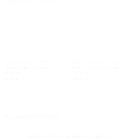
PANAŠŪS PRODUKTAI
MEDINĖS DĖLIONĖS SU FOTO
MEDINĖS DĖLIONĖS SU FOTO
Medinė dėlionė 6 detalės
Medinė dėlionė 49 detalės
15x21cm
30x30cm
6,00
€
28,00
€
NAUJAUSIOS PREKĖS
Reklaminė Pirties lentelė 40cm aliuminio