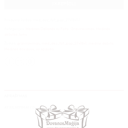
Į KREPŠELĮ
Produkto kodas:
med_dez_fot_pap_27x18x1-1
Kategorijos:
Medinės Dėlionės su Foto
,
Graviravimas
,
Medinės
dėžutės Jums
Žymos:
graviravimas
,
med_dez_fot_pap_27x18x1
,
medinė dėžutė
,
Medinės dovanos
,
uv spauda
APRAŠYMAS
ATSILIEPIMAI (0)