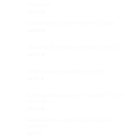
kompozitas
46,00
€
Spotify daina su Jūsų nuotrauka 18x12x2cm
42,00
€
Alyvuotas Ąžuolo masyvo rėmelis 20x15x3cm
52,00
€
Metalinis suvenyras pakabukas 4x3cm
12,00
€
Kubinis apdovanojimas su UV spauda 7x7x7cm
ant kampo
37,00
€
Medinė dėžutė vokelis pinigams dovanoti
9x18x2cm
9,00
€