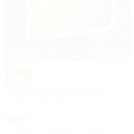
Medinė dėžutė širdelė papuošalams
12x12x3cm iš masyvo
21,00
€
Galime pagaminti įvarių formų dėžutes iš medžio masyvo,