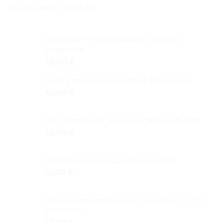
NAUJAUSIOS PREKĖS
Reklaminė Pirties lentelė 40cm aliuminio
kompozitas
46,00
€
Spotify daina su Jūsų nuotrauka 18x12x2cm
42,00
€
Alyvuotas Ąžuolo masyvo rėmelis 20x15x3cm
52,00
€
Metalinis suvenyras pakabukas 4x3cm
12,00
€
Kubinis apdovanojimas su UV spauda 7x7x7cm
ant kampo
37,00
€