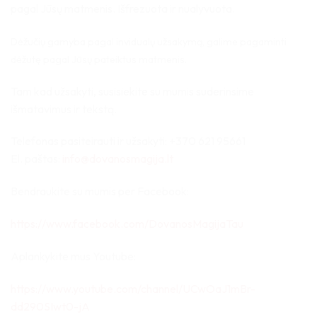
pagal Jūsų matmenis. Išfrezuota ir nualyvuota.
Dėžučių gamyba pagal invidualų užsakymą, galime pagaminti
dėžutę pagal Jūsų pateiktus matmenis.
Tam kad užsakyti, susisiekite su mumis suderinsime
išmatavimus ir tekstą.
Telefonas pasiteirauti ir užsakyti: +370 621 95661
El. paštas:
info@dovanosmagija.lt
Bendraukite su mumis per Facebook:
https://www.facebook.com/DovanosMagijaTau
Aplankykite mus Youtube:
https://www.youtube.com/channel/UCwOaJ1mBr-
dd290SIwt0-jA