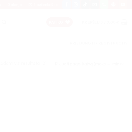
s
Galerija
Naujienlaiškiai
PATIKO
KREPŠELIS /
0,00
€
PRISIJUNGTI / REGISTRUOTIS
Rūšiuojama
odomi visi rezultatai: 21
pagal
kainą:
nuo
didžiausios
iki
mažiausios