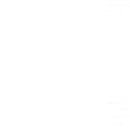
37x20xh20
85,00
€
PJOVIMAS LA
Medinė taup
19x19x19cm
Įvertinimas:
65,00
€
5
iš 5