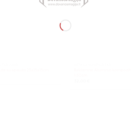
UTĖS JUMS
METALO KOMPOZITAS
Reklaminė Aliuminio kompozito
utė su spauda 25x15x15cm
h30cm
32,00
€