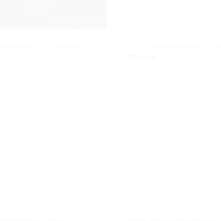
ZERIU
PJOVIMAS LAZERIU
jimas H30cm su akcentiniu
3D LED Apdovanojimas H21cm 
205,00
€
AS
GRAVIRAVIMAS
ė statulėlei su indeklu
Medinė dėžutė aliejaus buteli