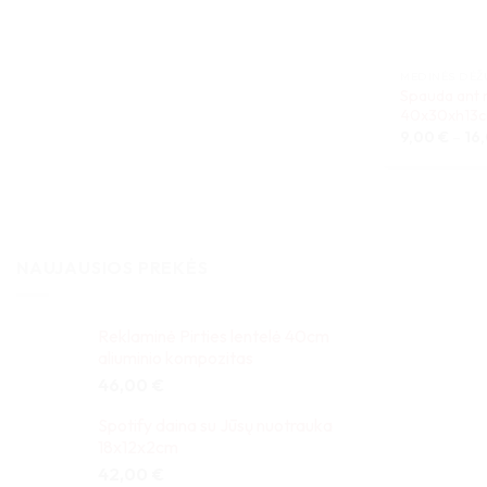
MEDINĖS DĖŽ
Spauda ant 
40x30xh13
9,00
€
–
16
NAUJAUSIOS PREKĖS
Reklaminė Pirties lentelė 40cm
aliuminio kompozitas
46,00
€
Spotify daina su Jūsų nuotrauka
18x12x2cm
42,00
€