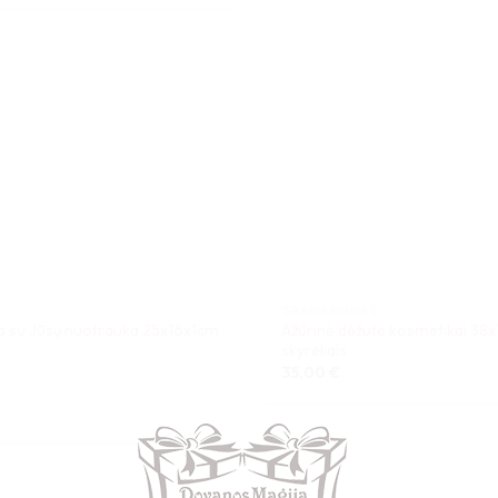
GRAVIRAVIMAS
na su Jūsų nuotrauka 25x16x1cm
Ažūrinė dėžutė kosmetikai 38x
skyreliais
35,00
€