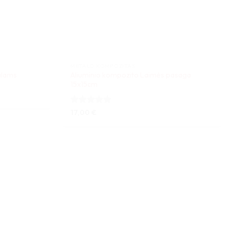
METALO KOMPOZITAS
alams
Aliuminio kompozito Laimės pasaga
15x15cm
Įvertinimas:
17,00
€
5
iš 5