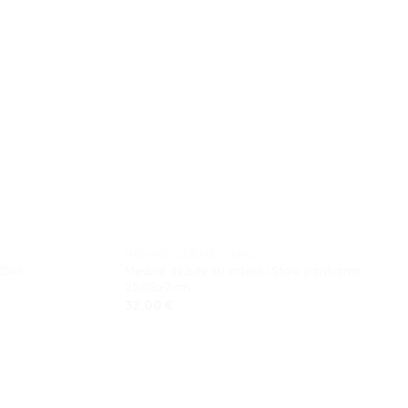
MEDINĖS DĖŽUTĖS JUMS
15x4
Medinė dėžute su indeklu Stalo įrankiams
25x18x7cm
32,00
€