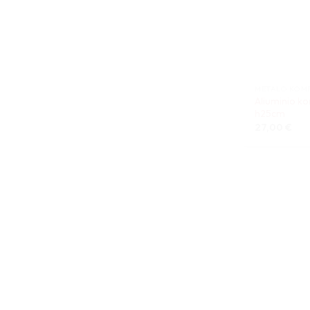
METALO KOM
Aliuminio k
h25cm
27,00
€