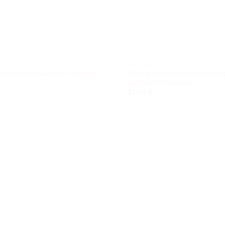
POZITAS
MEDINĖS DĖŽUTĖS JUMS
ompozito lentelė su UV spauda
Medinė dėžutė širdelė papuoš
12x12x3cm iš masyvo
21,00
€