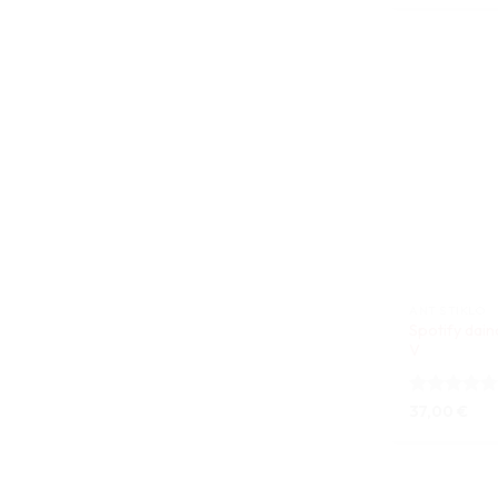
ANT STIKLO
Spotify dai
V
Įvertinimas:
37,00
€
4.71
iš 5