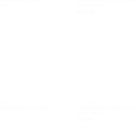
cm
20x28x30cm
82,00
€
ZERIU
FOTO RĖMELIAI IR STOVAI
yklė seifas Šeimos Bankas
Personalizuota naktinė foto 
20x20X15cm
55,00
€