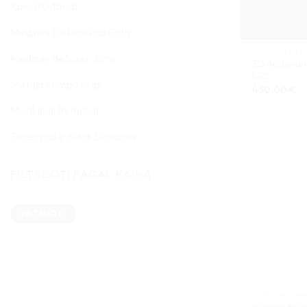
Konstruktoriai
(6)
Medinės Dėlionės su Foto
(33)
PJOVIMAS LA
Medinės dėžutės Jums
(95)
3D Apdovano
LED
Metalo kompozitas
(12)
430,00
€
Muzikiniai Rėmeliai
(16)
Suvenyrai Ir Kitos Dovanos
(228)
FILTRUOTI PAGAL KAINĄ
Min
Maks
FILTRUOTI
kaina
kaina
GRAVIRAVIM
Medinė dėžut