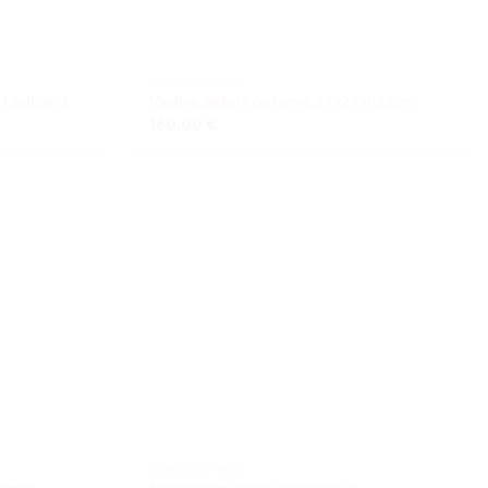
GRAVIRAVIMAS
Ledkalnis
Medinė dėžutė peiliams 37x27xh33cm
160,00
€
GRAVIRAVIMAS
ukams