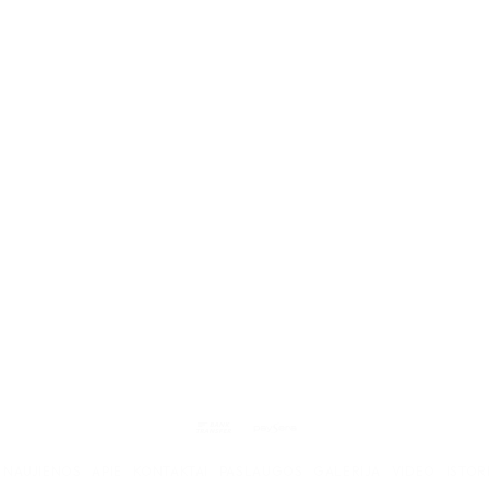
Bank
Paysera
Transfer
NAUJIENOS
APIE
KONTAKTAI
PASLAUGOS
GALERIJA
VIDEO
ISTOR