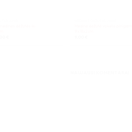
UTĖS JUMS
MEDINĖS DĖŽUTĖS JUMS
medinės dėžutės iki
Medinė dėžutė vokelis pinigam
cm
9x18x2cm
Price
,00
€
9,00
€
range:
9,00 €
through
16,00 €
NAUJAUSI KOMENTARAI