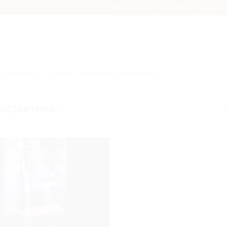
Parduotuvė
Kontaktai
Naujieno
GALERIJA
VIDEO
ISTORIJOS
PIRKĖJUI
R
S UŽSAKYMAS”