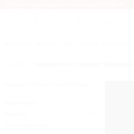
Skip
UV SPAUDA IR GRAVIRAVIMAS ANT STIKLO, MEDŽIO IR PLASTIKO
to
content
Ieškoti:
PARDUOTUVĖ
NAUJIENOS
APIE
KONTAKTAI
PASLAUGOS
PRADŽIA
/
PRODUKTAI SU ŽYMOMIS “IŠSKIRTINI
PASIRINKITE PREKIŲ KATEGORIJĄ
Apdovanojimai
(25)
Dekoracijos
(22)
Foto rėmeliai ir stovai
(63)