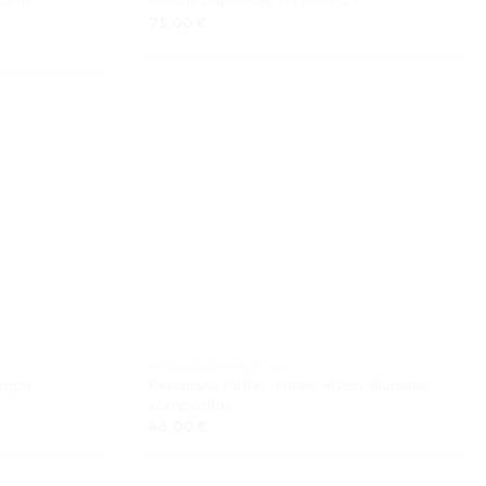
Medinė papuošalų skrynelė 01
75,00
€
METALO KOMPOZITAS
lempa
Reklaminė Pirties lentelė 40cm aliuminio
kompozitas
46,00
€