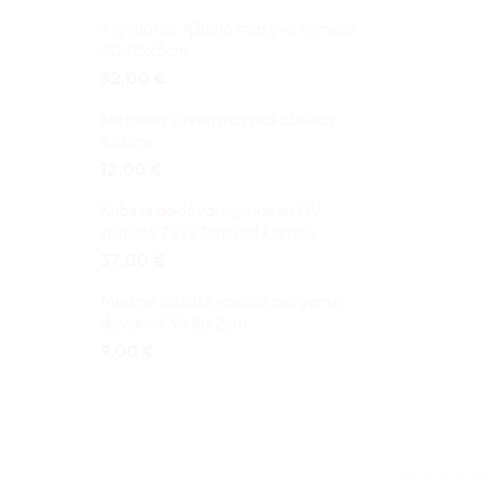
Alyvuotas Ąžuolo masyvo rėmelis
20x15x3cm
52,00
€
Metalinis suvenyras pakabukas
4x3cm
12,00
€
Kubinis apdovanojimas su UV
spauda 7x7x7cm ant kampo
37,00
€
Medinė dėžutė vokelis pinigams
dovanoti 9x18x2cm
9,00
€
PARDUOTUVĖ