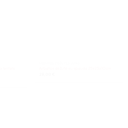
MEDINĖS DĖŽUTĖS JUMS
 lentelė
Arbatos dėžutė su spauda 25x25x10cm
28,00
€