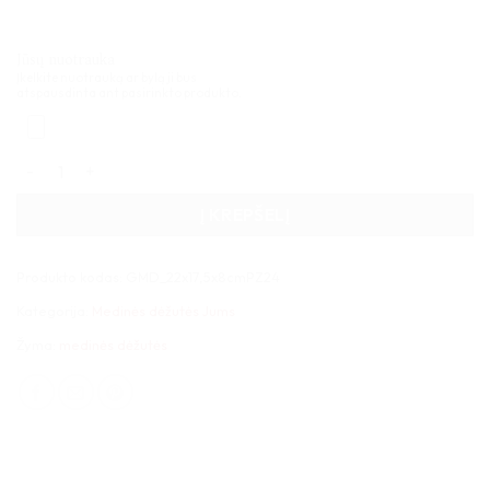
Jūsų nuotrauka
Įkelkite nuotrauką ar bylą ji bus
atspausdinta ant pasirinkto produkto.
produkto kiekis: Medinė dėžutė stačiakampė 22x17x8cm
Į KREPŠELĮ
Produkto kodas:
GMD_22x17,5x8cmPZ24
Kategorija:
Medinės dėžutės Jums
Žyma:
medinės dėžutės