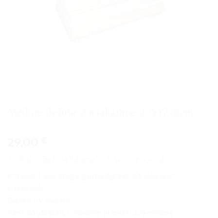
Medinė dėžutė stačiakampė 22x17x8cm
29,00
€
Medinė dėžutė stačiakampė 22x17x8cm 0,47kg
Pritaikant Jūsų progai galime išgraviruoti tekstą ar
paveikslėlį.
Galima UV spauda.
tam kad užsakyti, susisiekite su mumis suderinsime