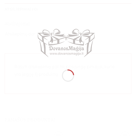
ATSILIEPIMAI (0)
Atsiliepimai
Atsiliepimų dar nėra.
Rašyti atsiliepimą gali tik prisijungę pirkėjai, kurie
yra įsigiję šį produktą.
PANAŠŪS PRODUKTAI