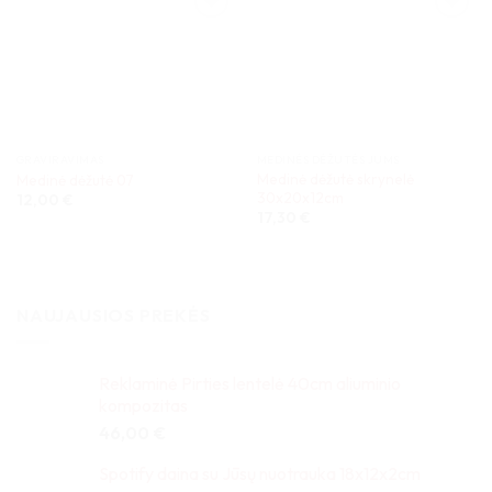
GRAVIRAVIMAS
MEDINĖS DĖŽUTĖS JUMS
Medinė dėžutė skrynelė
Medinė dėžutė 07
30x20x12cm
12,00
€
17,30
€
NAUJAUSIOS PREKĖS
Reklaminė Pirties lentelė 40cm aliuminio
kompozitas
46,00
€
Spotify daina su Jūsų nuotrauka 18x12x2cm