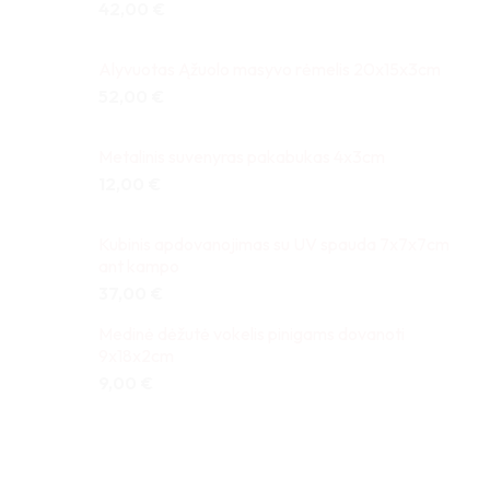
42,00
€
Alyvuotas Ąžuolo masyvo rėmelis 20x15x3cm
52,00
€
Metalinis suvenyras pakabukas 4x3cm
12,00
€
Kubinis apdovanojimas su UV spauda 7x7x7cm
ant kampo
37,00
€
Medinė dėžutė vokelis pinigams dovanoti
9x18x2cm
9,00
€