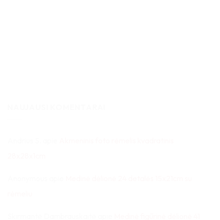
NAUJAUSI KOMENTARAI
Andrius S.
apie
Akmeninis foto rėmelis kvadratinis
28x28x1cm
Anonymous
apie
Medinė dėlionė 24 detalės 15x21cm su
rėmeliu
Skirmantė Dambrauskaitė
apie
Medinė figūrinė dėlionė 41