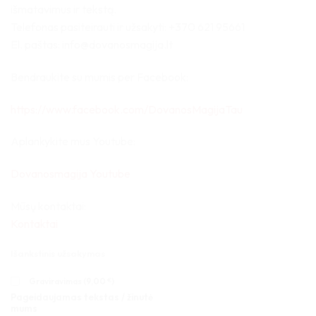
išmatavimus ir tekstą.
Telefonas pasiteirauti ir užsakyti: +370 621 95661
El. paštas: info@dovanosmagija.lt
Bendraukite su mumis per Facebook:
https://www.facebook.com/DovanosMagijaTau
Aplankykite mus Youtube:
Dovanosmagija Youtube
Mūsų kontaktai:
Kontaktai
Išankstinis užsakymas
Graviravimas (
9,00
€
)
Pageidaujamas tekstas / žinutė
mums