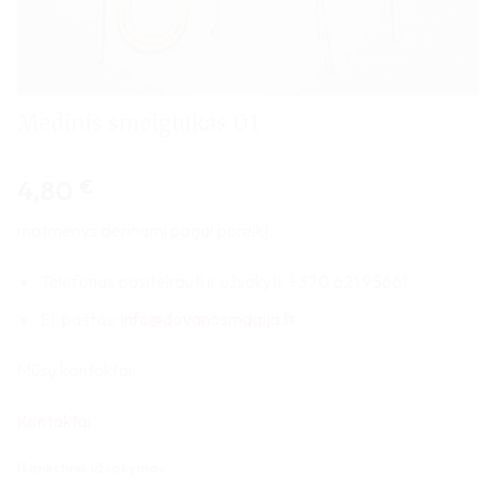
Medinis smeigtukas 01
4,80
€
matmenys derinami pagal poreikį.
Telefonas pasiteirauti ir užsakyti: +370 621 95661
El. paštas:
info@dovanosmagija.lt
Mūsų kontaktai:
Kontaktai
Išankstinis užsakymas