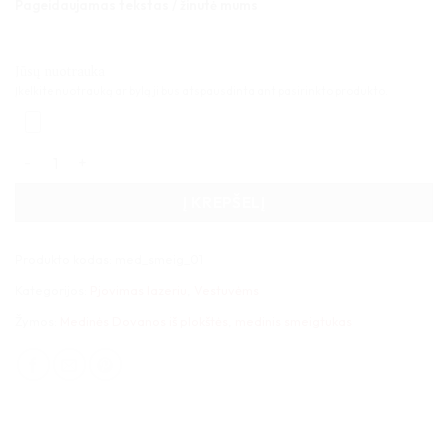
Pageidaujamas tekstas / žinutė mums
Jūsų nuotrauka
Įkelkite nuotrauką ar bylą ji bus atspausdinta ant pasirinkto produkto.
produkto kiekis: Medinis smeigtukas 01
Į KREPŠELĮ
Produkto kodas:
med_smeig_01
Kategorijos:
Pjovimas lazeriu
,
Vestuvėms
Žymos:
Medinės Dovanos iš plokštės
,
medinis smeigtukas