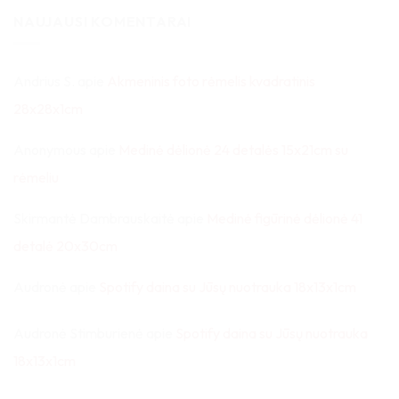
NAUJAUSI KOMENTARAI
Andrius S.
apie
Akmeninis foto rėmelis kvadratinis
28x28x1cm
Anonymous
apie
Medinė dėlionė 24 detalės 15x21cm su
rėmeliu
Skirmantė Dambrauskaitė
apie
Medinė figūrinė dėlionė 41
detalė 20x30cm
Audronė
apie
Spotify daina su Jūsų nuotrauka 18x13x1cm
Audronė Stimburienė
apie
Spotify daina su Jūsų nuotrauka
18x13x1cm