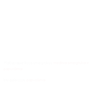
Plačiau apie šiuos smeigtukus:
mediniai smeigtukai ir
papuošimai
bei galerijoje:
papuošimai