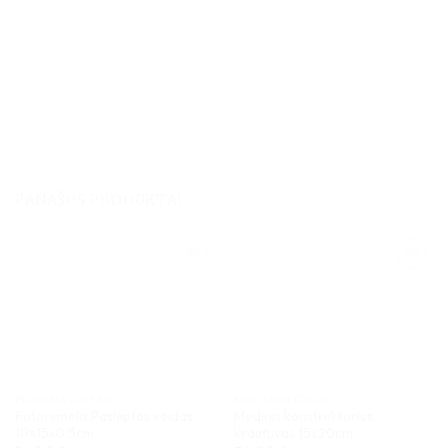
PANAŠŪS PRODUKTAI
PJOVIMAS LAZERIU
KONSTRUKTORIAI
Fotorėmelis Paslėptas veidas
Medinis konstruktorius
10x15x0.5cm
krautuvas 15x20cm