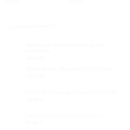
16,00
€
30,00
€
NAUJAUSIOS PREKĖS
Reklaminė Pirties lentelė 40cm aliuminio
kompozitas
46,00
€
Spotify daina su Jūsų nuotrauka 18x12x2cm
42,00
€
Alyvuotas Ąžuolo masyvo rėmelis 20x15x3cm
52,00
€
Metalinis suvenyras pakabukas 4x3cm
12,00
€