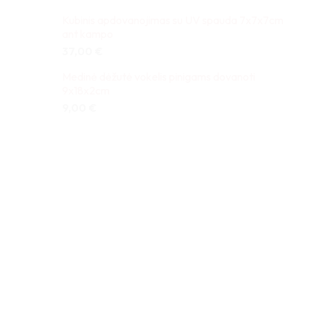
Kubinis apdovanojimas su UV spauda 7x7x7cm
ant kampo
37,00
€
Medinė dėžutė vokelis pinigams dovanoti
9x18x2cm
9,00
€