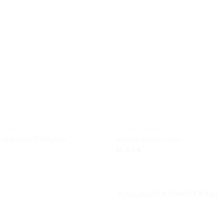
S JUMS
GRAVIRAVIMAS
kvadratinė 19x19x8cm
Medinė dėžutė stiklui
14,00
€
NAUJAUSI KOMENTARAI