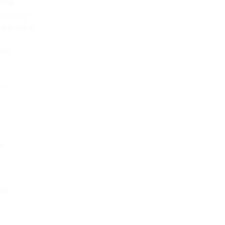
tą ar
io plotą –
e galimybes.
sime
61
u
mBr-