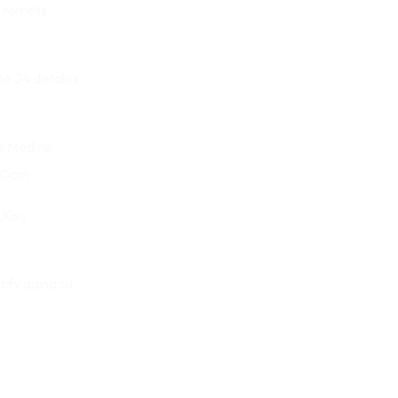
 rėmelis
nė 24 detalės
e
Medinė
x30cm
 Jūsų
tify daina su