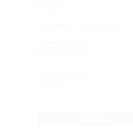
Mūsų kontaktai:
Kontaktai
Graviravimo plotas
Graviravimas (
9,00
€
)
Pageidaujamas tekstas /
žinutė mums
Jūsų nuotrauka
Įkelkite nuotrauką ar bylą ji bus
atspausdinta ant pasirinkto
produkto.
produkto kiekis: Spauda ant medinės dėžutės 
Į KREPŠELĮ