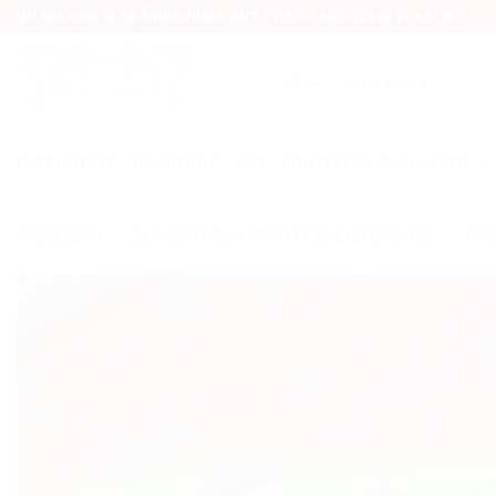
Skip
UV SPAUDA IR GRAVIRAVIMAS ANT STIKLO, MEDŽIO IR PLASTIKO
to
content
Ieškoti:
PARDUOTUVĖ
NAUJIENOS
APIE
KONTAKTAI
PASLAUGOS
PRADŽIA
/
SUVENYRAI IR KITOS DOVANOS
/
PA