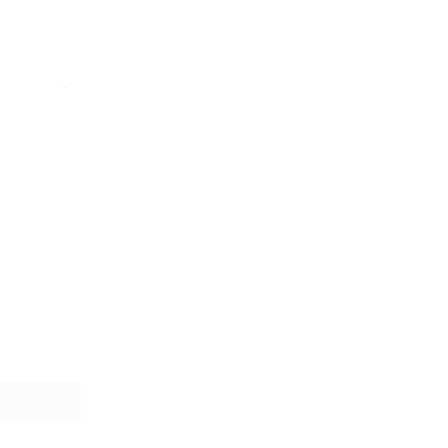
IŠVALYTI
iki 40x30xh13cm