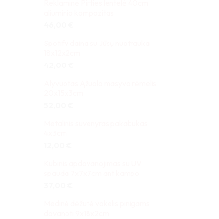
Reklaminė Pirties lentelė 40cm
aliuminio kompozitas
46,00
€
Spotify daina su Jūsų nuotrauka
18x12x2cm
42,00
€
Alyvuotas Ąžuolo masyvo rėmelis
20x15x3cm
52,00
€
Metalinis suvenyras pakabukas
4x3cm
12,00
€
Kubinis apdovanojimas su UV
spauda 7x7x7cm ant kampo
37,00
€
Medinė dėžutė vokelis pinigams
dovanoti 9x18x2cm