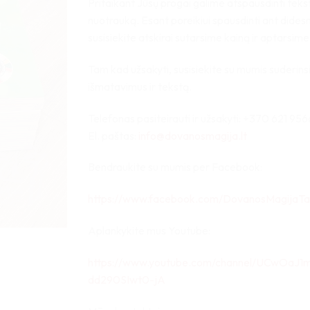
Pritaikant Jūsų progai galime atspausdinti teks
16,00 €
nuotrauką. Esant poreikiui spausdinti ant didesn
susisiekite atskirai sutarsime kainą ir aptarsim
Tam kad užsakyti, susisiekite su mumis suderin
išmatavimus ir tekstą.
Telefonas pasiteirauti ir užsakyti: +370 621 956
El. paštas:
info@dovanosmagija.lt
Bendraukite su mumis per Facebook:
https://www.facebook.com/DovanosMagijaTa
Aplankykite mus Youtube:
https://www.youtube.com/channel/UCwOaJ1
dd290SIwt0-jA