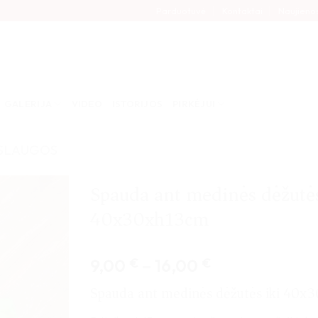
Parduotuvė
Kontaktai
Naujieno
GALERIJA
VIDEO
ISTORIJOS
PIRKĖJUI
SLAUGOS
Spauda ant medinės dėžutės
40x30xh13cm
Price
9,00
€
–
16,00
€
range:
Spauda ant medinės dėžutės iki 40x
9,00 €
through