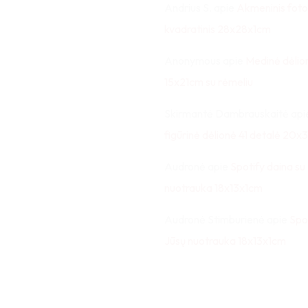
Andrius S.
apie
Akmeninis foto
kvadratinis 28x28x1cm
Anonymous
apie
Medinė dėlio
15x21cm su rėmeliu
Skirmantė Dambrauskaitė
api
figūrinė dėlionė 41 detalė 20
Audronė
apie
Spotify daina su
nuotrauka 18x13x1cm
Audronė Stimburienė
apie
Spo
Jūsų nuotrauka 18x13x1cm