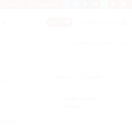
s
Galerija
Naujienlaiškiai
PATIKO
KREPŠELIS /
0,00
€
PRISIJUNGTI / REGISTRUOTIS
Jums taip pat gali patikti…
 iki
Medinės dėžutės
9,00
€
30xh13cm