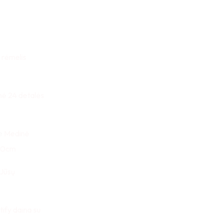
 rėmelis
nė 24 detalės
e
Medinė
x30cm
 Jūsų
tify daina su