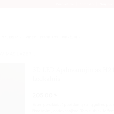
Parduotuvė
Kontaktai
Naujieno
GALERIJA
VIDEO
ISTORIJOS
PIRKĖJUI
OVIMAS LAZERIU
3D LED Apdovanojimas H2
Ledkalnis
205,00
€
Esant poreikiui, už papildomą kainą galime pasiūl
išmatavimų apdovanojimą. Tam susisiekite že