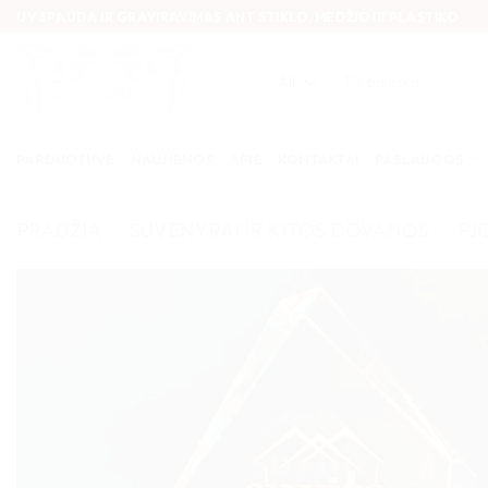
Skip
UV SPAUDA IR GRAVIRAVIMAS ANT STIKLO, MEDŽIO IR PLASTIKO
to
content
Ieškoti:
PARDUOTUVĖ
NAUJIENOS
APIE
KONTAKTAI
PASLAUGOS
PRADŽIA
/
SUVENYRAI IR KITOS DOVANOS
/
PJ