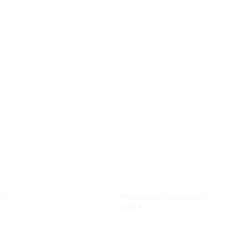
GRAVIRAVIMAS
02
Medinė dėžutė mažylė 5x5x4cm
5,00
€