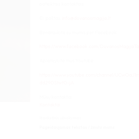
pateiktais kontaktais
El. paštas:
info@dovanosmagija.lt
Bendraukite su mumis per Facebook:
https://www.facebook.com/DovanosMagijaTa
Aplankykite mus Youtube:
https://www.youtube.com/channel/UCwOaJ1
dd290SIwt0-jA
Mūsų kontaktai:
Kontaktai
Išankstinis užsakymas
Pageidaujamas tekstas / žinutė mums