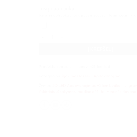
Jūsų nuotrauka
Įkelkite nuotrauką ar bylą ji bus atspausdinta ant pasirinkto
produkto kiekis: 3D LED Apdovanojimas H21cm
Į KREPŠELĮ
Produkto kodas:
stikl_apdv_h21_Ice_led
Kategorijos:
Pjovimas lazeriu
,
Apdovanojimai
Žymos:
3D LED Apdovanojimas H21cm Ledkalnis
,
grav
išskirtinis užsakymas
,
medinė dėžutė
,
Medinės dovano