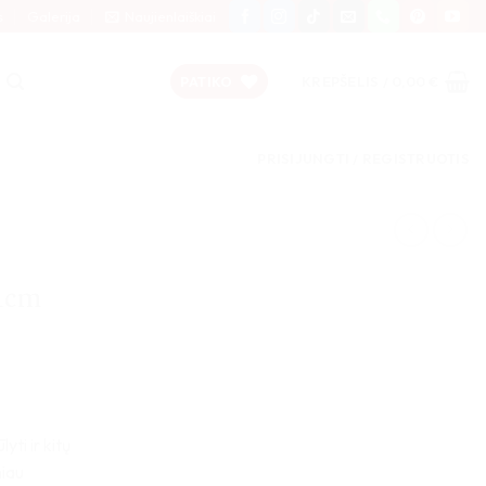
s
Galerija
Naujienlaiškiai
PATIKO
KREPŠELIS /
0,00
€
PRISIJUNGTI / REGISTRUOTIS
1cm
yti ir kitų
miau