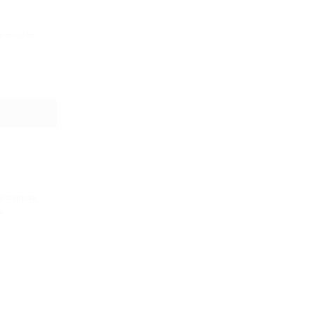
 produkto.
 Ledkalnis
iravimas
,
s