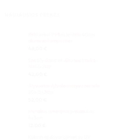
NAUJAUSIOS PREKĖS
Reklaminė Pirties lentelė 40cm
aliuminio kompozitas
46,00
€
Spotify daina su Jūsų nuotrauka
18x12x2cm
42,00
€
Alyvuotas Ąžuolo masyvo rėmelis
20x15x3cm
52,00
€
Metalinis suvenyras pakabukas
4x3cm
12,00
€
Kubinis apdovanojimas su UV