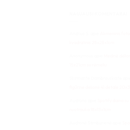
NAUJAUSI KOMENTARAI
Andrius S.
apie
Akmeninis foto
kvadratinis 28x28x1cm
Anonymous
apie
Medinė dėlio
15x21cm su rėmeliu
Skirmantė Dambrauskaitė
api
figūrinė dėlionė 41 detalė 20
Audronė
apie
Spotify daina su
nuotrauka 18x13x1cm
Audronė Stimburienė
apie
Spo