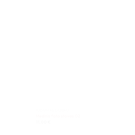
PJOVIMAS LAZERIU
Medinis foto stovas 02
11,00
€