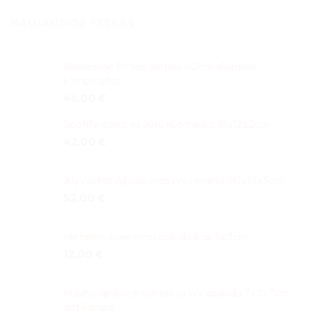
NAUJAUSIOS PREKĖS
Reklaminė Pirties lentelė 40cm aliuminio
kompozitas
46,00
€
Spotify daina su Jūsų nuotrauka 18x12x2cm
42,00
€
Alyvuotas Ąžuolo masyvo rėmelis 20x15x3cm
52,00
€
Metalinis suvenyras pakabukas 4x3cm
12,00
€
Kubinis apdovanojimas su UV spauda 7x7x7cm
ant kampo