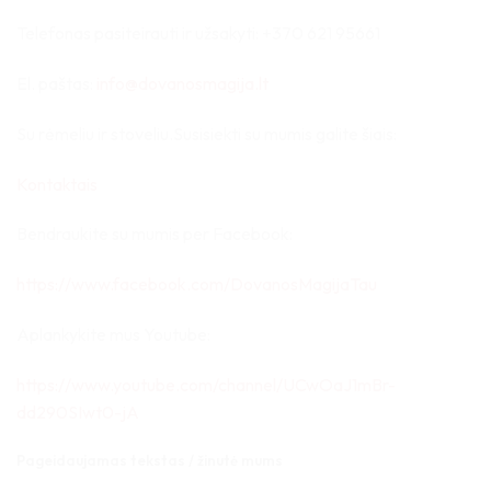
Telefonas pasiteirauti ir užsakyti: +370 621 95661
El. paštas:
info@dovanosmagija.lt
Su rėmeliu ir stoveliu.Susisiekti su mumis galite šiais:
Kontaktais
Bendraukite su mumis per Facebook:
https://www.facebook.com/DovanosMagijaTau
Aplankykite mus Youtube:
https://www.youtube.com/channel/UCwOaJ1mBr-
dd290SIwt0-jA
Pageidaujamas tekstas / žinutė mums