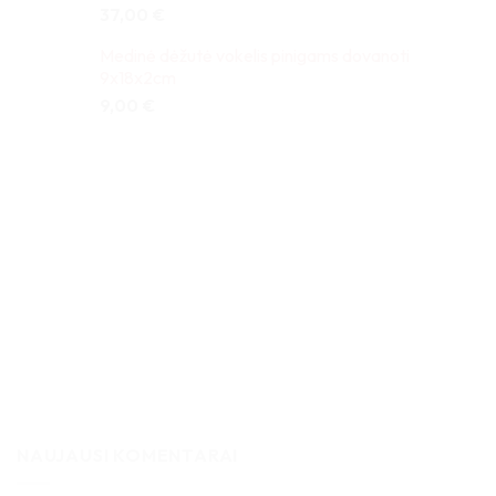
37,00
€
Medinė dėžutė vokelis pinigams dovanoti
9x18x2cm
9,00
€
NAUJAUSI KOMENTARAI