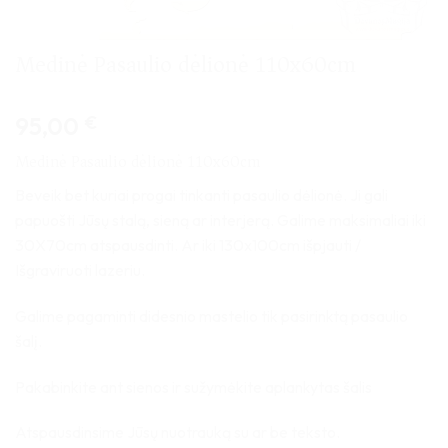
Medinė Pasaulio dėlionė 110x60cm
95,00
€
Medinė Pasaulio dėlionė 110x60cm
Beveik bet kuriai progai tinkanti pasaulio dėlionė. Ji gali
papuošti Jūsų stalą, sieną ar interjerą. Galime maksimaliai iki
30X70cm atspausdinti. Ar iki 130x100cm išpjauti /
Išgraviruoti lazeriu.
Galime pagaminti didesnio mastelio tik pasirinktą pasaulio
šalį.
Pakabinkite ant sienos ir sužymėkite aplankytas šalis
Atspausdinsime Jūsų nuotrauką su ar be teksto.