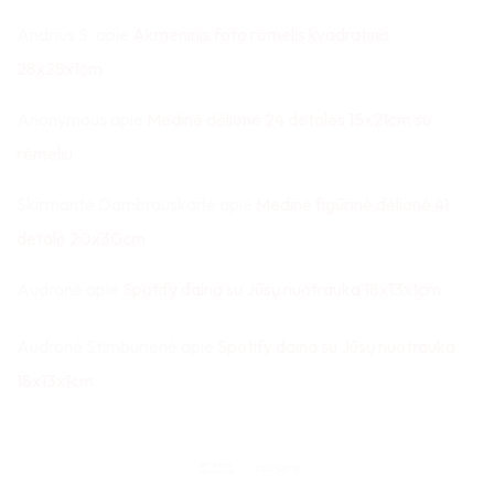
Andrius S.
apie
Akmeninis foto rėmelis kvadratinis
28x28x1cm
Anonymous
apie
Medinė dėlionė 24 detalės 15x21cm su
rėmeliu
Skirmantė Dambrauskaitė
apie
Medinė figūrinė dėlionė 41
detalė 20x30cm
Audronė
apie
Spotify daina su Jūsų nuotrauka 18x13x1cm
Audronė Stimburienė
apie
Spotify daina su Jūsų nuotrauka
18x13x1cm
Bank
Paysera
Transfer