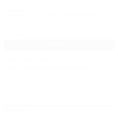
Jūsų nuotrauka
Įkelkite nuotrauką ar bylą ji bus atspausdinta ant pasirinkto produkto.
produkto kiekis: Medinė Pasaulio dėlionė 110x60cm
Į KREPŠELĮ
Produkto kodas:
MD_ pasaul
Kategorijos:
Medinės Dėlionės su Foto
,
Pjovimas lazeriu
APRAŠYMAS