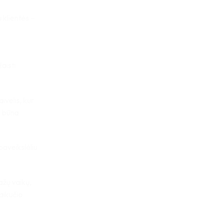
 klientės –
aisti
ivelis, kur
r būna
paveikslėliu
ažų vaikų,
aikučio