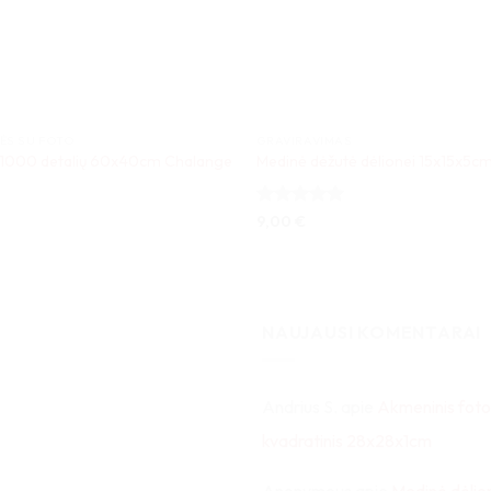
ĖS SU FOTO
GRAVIRAVIMAS
 1000 detalių 60x40cm Chalange
Medinė dėžutė dėlionei 15x15x5c
Įvertinimas:
9,00
€
5
iš 5
NAUJAUSI KOMENTARAI
Andrius S.
apie
Akmeninis foto
kvadratinis 28x28x1cm
Anonymous
apie
Medinė dėlio