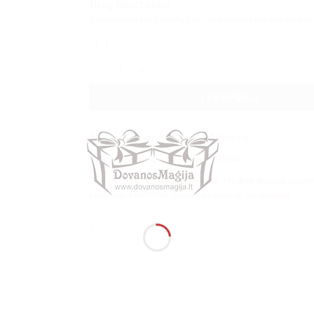
Jūsų nuotrauka
Įkelkite nuotrauką ar bylą ji bus atspausdinta ant pasirinkto
produkto kiekis: Medinė dėlionė su rėmeliu - 
Į KREPŠELĮ
Produkto kodas:
MD_ 48_30x30cm-1-2
Kategorija:
Medinės Dėlionės su Foto
Žymos:
dėlionė
,
medinė dėlionė
,
Medinė dėlionė su rėm
žaidimas 40x30cm
,
pjovimas lazeriu
,
uv spauda