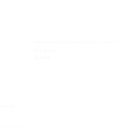
MEDINĖS DĖLIONĖS SU FOTO
m
Medinė dėlionė 24 detalės 15x21cm su rėmeliu
Įvertinimas:
24,00
€
5
iš 5
 rėmelis
nė 24 detalės