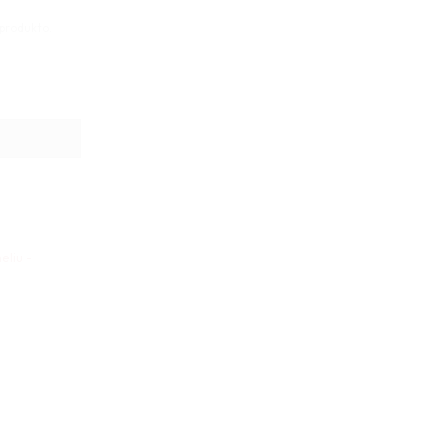
 produkto.
žaidimas 40x30cm
eliu -