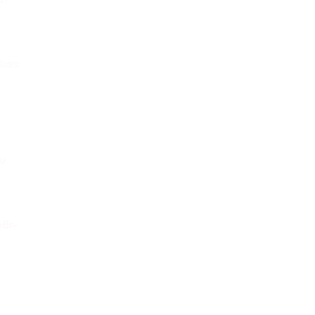
iais:
u
mBr-