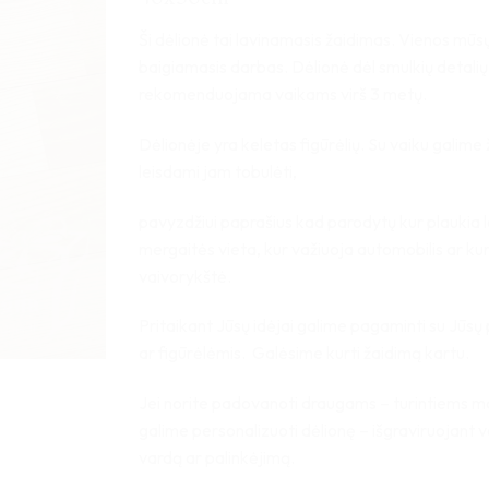
Ši dėlionė tai lavinamasis žaidimas. Vienos mūsų
baigiamasis darbas. Dėlionė dėl smulkių detalių
rekomenduojama vaikams virš 3 metų.
Dėlionėje yra keletas figūrėlių. Su vaiku galime ž
leisdami jam tobulėti,
pavyzdžiui paprašius kad parodytų kur plaukia la
mergaitės vieta, kur važiuoja automobilis ar ku
vaivorykštė.
Pritaikant Jūsų idėjai galime pagaminti su Jūsų 
ar figūrėlėmis. Galėsime kurti žaidimą kartu.
Jei norite padovanoti draugams – turintiems m
galime personalizuoti dėlionę – išgraviruojant v
vardą ar palinkėjimą.