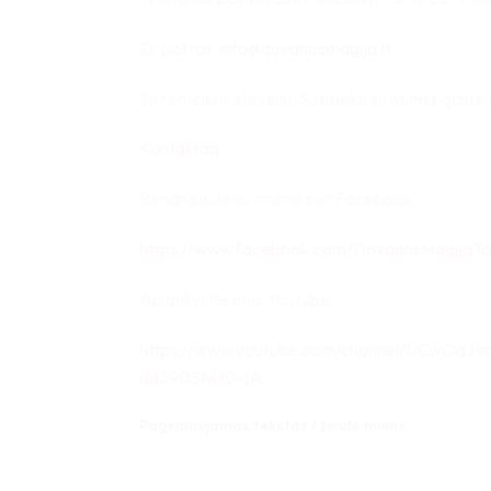
El. paštas:
info@dovanosmagija.lt
Su rėmeliu ir stoveliu. Susisiekti su mumis galite š
Kontaktais
Bendraukite su mumis per Facebook:
https://www.facebook.com/DovanosMagijaTa
Aplankykite mus Youtube:
https://www.youtube.com/channel/UCwOaJ1
dd290SIwt0-jA
Pageidaujamas tekstas / žinutė mums