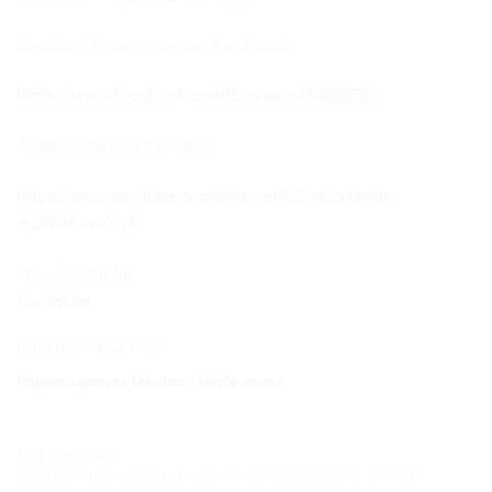
Bendraukite su mumis per Facebook:
https://www.facebook.com/DovanosMagijaTau
Aplankykite mus Youtube:
https://www.youtube.com/channel/UCwOaJ1mBr-
dd290SIwt0-jA
Mūsų kontaktai:
Kontaktai
Išankstinis užsakymas
Pageidaujamas tekstas / žinutė mums
Jūsų nuotrauka
Įkelkite nuotrauką ar bylą ji bus atspausdinta ant pasirinkto produkto.