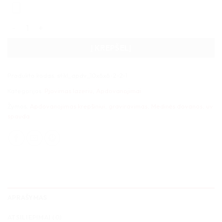
produkto kiekis: Apdovanojimas krepšiniui
Į KREPŠELĮ
Produkto kodas:
stikl_apdv_10x6x6-2-2-1
Kategorijos:
Pjovimas lazeriu
,
Apdovanojimai
Žymos:
Apdovanojimas krepšiniui
,
graviravimas
,
Medinės dovanos
,
uv
spauda
APRAŠYMAS
ATSILIEPIMAI (0)