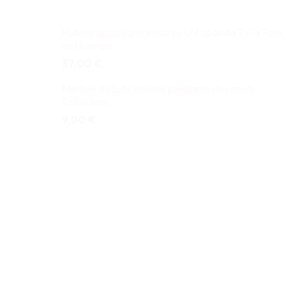
Kubinis apdovanojimas su UV spauda 7x7x7cm
ant kampo
37,00
€
Medinė dėžutė vokelis pinigams dovanoti
9x18x2cm
9,00
€