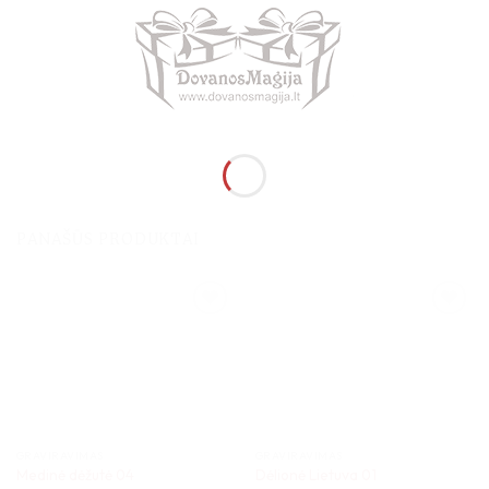
PANAŠŪS PRODUKTAI
GRAVIRAVIMAS
GRAVIRAVIMAS
Medinė dėžutė 04
Dėlionė Lietuva 01