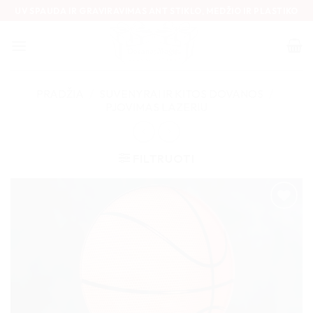
Skip
UV SPAUDA IR GRAVIRAVIMAS ANT STIKLO, MEDŽIO IR PLASTIKO
to
content
PRADŽIA
/
SUVENYRAI IR KITOS DOVANOS
/
PJOVIMAS LAZERIU
FILTRUOTI