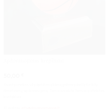
Apdovanojimas krepšiniui
50,00
€
Esant poreikiui, už papildomą kainą galime pasiūlyti ir kitų
išmatavimų apdovanojimą. Tam susisiekite žemiau pateiktais
kontaktais
El. paštas:
info@dovanosmagija.lt