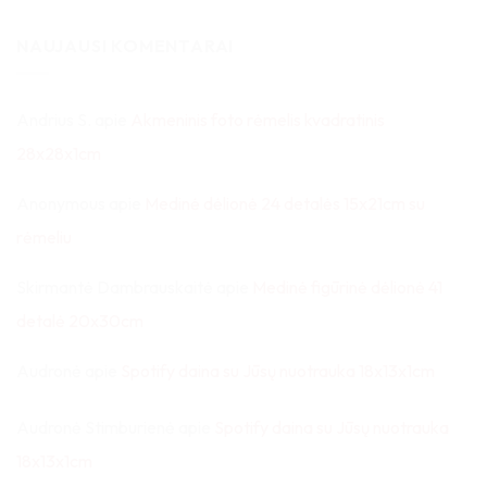
NAUJAUSI KOMENTARAI
Andrius S.
apie
Akmeninis foto rėmelis kvadratinis
28x28x1cm
Anonymous
apie
Medinė dėlionė 24 detalės 15x21cm su
rėmeliu
Skirmantė Dambrauskaitė
apie
Medinė figūrinė dėlionė 41
detalė 20x30cm
Audronė
apie
Spotify daina su Jūsų nuotrauka 18x13x1cm
Audronė Stimburienė
apie
Spotify daina su Jūsų nuotrauka
18x13x1cm