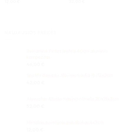
12,00
€
32,00
€
NAUJAUSIOS PREKĖS
Reklaminė Pirties lentelė 40cm aliuminio
kompozitas
46,00
€
Spotify daina su Jūsų nuotrauka 18x12x2cm
42,00
€
Alyvuotas Ąžuolo masyvo rėmelis 20x15x3cm
52,00
€
Metalinis suvenyras pakabukas 4x3cm
12,00
€