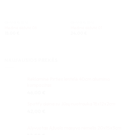
GRAVIRAVIMAS
GRAVIRAVIMAS
Medinė dėžutė 06
Medinė dėžutė 01
15,00
€
24,00
€
NAUJAUSIOS PREKĖS
Reklaminė Pirties lentelė 40cm aliuminio
kompozitas
46,00
€
Spotify daina su Jūsų nuotrauka 18x12x2cm
42,00
€
Alyvuotas Ąžuolo masyvo rėmelis 20x15x3cm