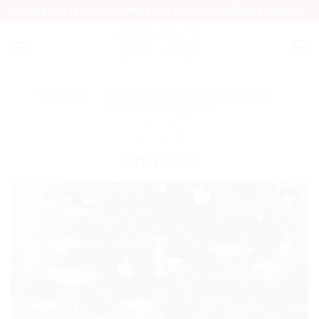
Skip
UV SPAUDA IR GRAVIRAVIMAS ANT STIKLO, MEDŽIO IR PLASTIKO
to
content
PRADŽIA
/
SUVENYRAI IR KITOS DOVANOS
/
PJOVIMAS LAZERIU
FILTRUOTI