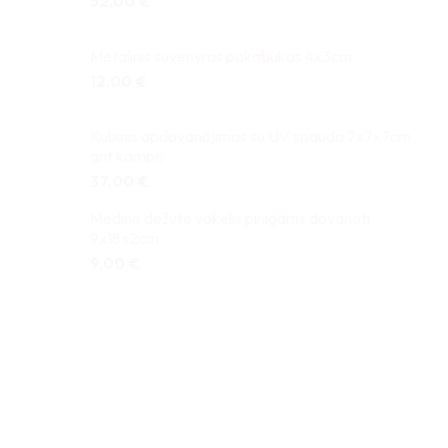
52,00
€
Metalinis suvenyras pakabukas 4x3cm
12,00
€
Kubinis apdovanojimas su UV spauda 7x7x7cm
ant kampo
37,00
€
Medinė dėžutė vokelis pinigams dovanoti
9x18x2cm
9,00
€