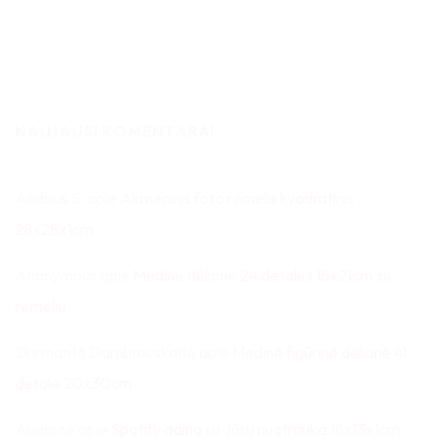
NAUJAUSI KOMENTARAI
Andrius S.
apie
Akmeninis foto rėmelis kvadratinis
28x28x1cm
Anonymous
apie
Medinė dėlionė 24 detalės 15x21cm su
rėmeliu
Skirmantė Dambrauskaitė
apie
Medinė figūrinė dėlionė 41
detalė 20x30cm
Audronė
apie
Spotify daina su Jūsų nuotrauka 18x13x1cm