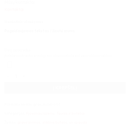
Mūsų kontaktai:
Kontaktai
Išankstinis užsakymas
Pageidaujamas tekstas / žinutė mums
Jūsų nuotrauka
Įkelkite nuotrauką ar bylą ji bus atspausdinta ant pasirinkto produkto.
produkto kiekis: Medinis butelio taurių ir žvakių stovas dažytas
Į KREPŠELĮ
Produkto kodas:
grav_butel-1-1-1
Kategorijos:
Pjovimas lazeriu
,
Taurės ir buteliai
Žymos:
graviravimas
,
stiklinis butelis
,
uv spauda