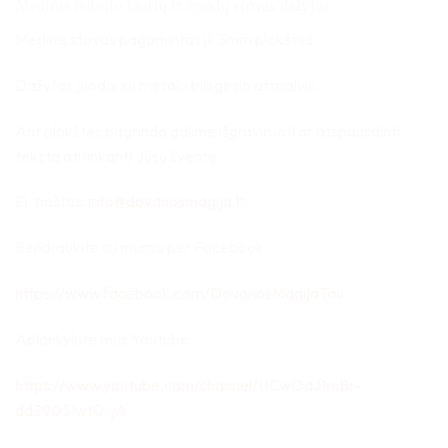
Medinis butelio taurių ir žvakių stovas dažytas
Medinis stovas pagamintas iš 3mm plokštės.
Dažytas juodai su metalo blizgesio atspalviu.
Ant plokštės pagrindo galime išgraviruoti ar atspausdinti
tekstą atitinkantį Jūsų šventę.
El. paštas:
info@dovanosmagija.lt
Bendraukite su mumis per Facebook:
https://www.facebook.com/DovanosMagijaTau
Aplankykite mus Youtube:
https://www.youtube.com/channel/UCwOaJ1mBr-
dd290SIwt0-jA